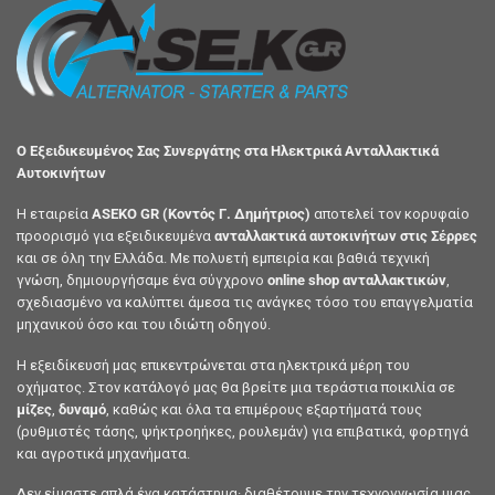
Ο Εξειδικευμένος Σας Συνεργάτης στα Ηλεκτρικά Ανταλλακτικά
Αυτοκινήτων
Η εταιρεία
ASEKO GR (Κοντός Γ. Δημήτριος)
αποτελεί τον κορυφαίο
προορισμό για εξειδικευμένα
ανταλλακτικά αυτοκινήτων στις Σέρρες
και σε όλη την Ελλάδα. Με πολυετή εμπειρία και βαθιά τεχνική
γνώση, δημιουργήσαμε ένα σύγχρονο
online shop ανταλλακτικών
,
σχεδιασμένο να καλύπτει άμεσα τις ανάγκες τόσο του επαγγελματία
μηχανικού όσο και του ιδιώτη οδηγού.
Η εξειδίκευσή μας επικεντρώνεται στα ηλεκτρικά μέρη του
οχήματος. Στον κατάλογό μας θα βρείτε μια τεράστια ποικιλία σε
μίζες
,
δυναμό
, καθώς και όλα τα επιμέρους εξαρτήματά τους
(ρυθμιστές τάσης, ψήκτροηήκες, ρουλεμάν) για επιβατικά, φορτηγά
και αγροτικά μηχανήματα.
Δεν είμαστε απλά ένα κατάστημα· διαθέτουμε την τεχνογνωσία μιας