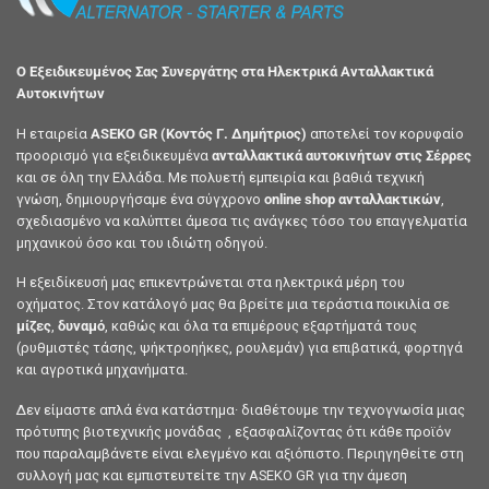
Ο Εξειδικευμένος Σας Συνεργάτης στα Ηλεκτρικά Ανταλλακτικά
Αυτοκινήτων
Η εταιρεία
ASEKO GR (Κοντός Γ. Δημήτριος)
αποτελεί τον κορυφαίο
προορισμό για εξειδικευμένα
ανταλλακτικά αυτοκινήτων στις Σέρρες
και σε όλη την Ελλάδα. Με πολυετή εμπειρία και βαθιά τεχνική
γνώση, δημιουργήσαμε ένα σύγχρονο
online shop ανταλλακτικών
,
σχεδιασμένο να καλύπτει άμεσα τις ανάγκες τόσο του επαγγελματία
μηχανικού όσο και του ιδιώτη οδηγού.
Η εξειδίκευσή μας επικεντρώνεται στα ηλεκτρικά μέρη του
οχήματος. Στον κατάλογό μας θα βρείτε μια τεράστια ποικιλία σε
μίζες
,
δυναμό
, καθώς και όλα τα επιμέρους εξαρτήματά τους
(ρυθμιστές τάσης, ψήκτροηήκες, ρουλεμάν) για επιβατικά, φορτηγά
και αγροτικά μηχανήματα.
Δεν είμαστε απλά ένα κατάστημα· διαθέτουμε την τεχνογνωσία μιας
πρότυπης βιοτεχνικής μονάδας , εξασφαλίζοντας ότι κάθε προϊόν
που παραλαμβάνετε είναι ελεγμένο και αξιόπιστο. Περιηγηθείτε στη
συλλογή μας και εμπιστευτείτε την ASEKO GR για την άμεση