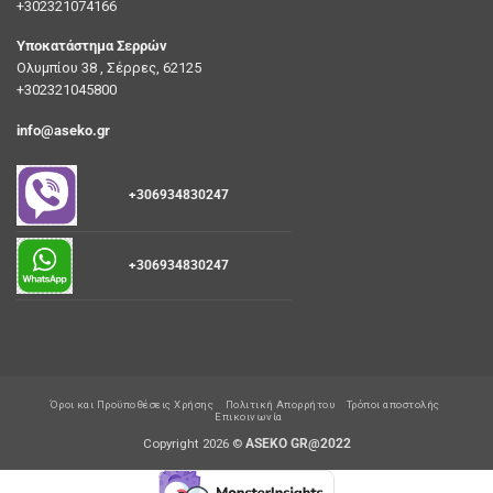
+302321074166
Υποκατάστημα Σερρών
Ολυμπίου 38 , Σέρρες, 62125
+302321045800
info@aseko.gr
+306934830247
+306934830247
Όροι και Προϋποθέσεις Χρήσης
Πολιτική Απορρήτου
Τρόποι αποστολής
Επικοινωνία
Copyright 2026 ©
ASEKO GR@2022