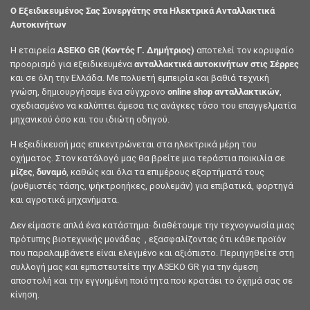
Ο Εξειδικευμένος Σας Συνεργάτης στα Ηλεκτρικά Ανταλλακτικά
Αυτοκινήτων
Η εταιρεία
ASEKO GR (Κοντός Γ. Δημήτριος)
αποτελεί τον κορυφαίο
προορισμό για εξειδικευμένα
ανταλλακτικά αυτοκινήτων στις Σέρρες
και σε όλη την Ελλάδα. Με πολυετή εμπειρία και βαθιά τεχνική
γνώση, δημιουργήσαμε ένα σύγχρονο
online shop ανταλλακτικών
,
σχεδιασμένο να καλύπτει άμεσα τις ανάγκες τόσο του επαγγελματία
μηχανικού όσο και του ιδιώτη οδηγού.
Η εξειδίκευσή μας επικεντρώνεται στα ηλεκτρικά μέρη του
οχήματος. Στον κατάλογό μας θα βρείτε μια τεράστια ποικιλία σε
μίζες
,
δυναμό
, καθώς και όλα τα επιμέρους εξαρτήματά τους
(ρυθμιστές τάσης, ψήκτροηήκες, ρουλεμάν) για επιβατικά, φορτηγά
και αγροτικά μηχανήματα.
Δεν είμαστε απλά ένα κατάστημα· διαθέτουμε την τεχνογνωσία μιας
πρότυπης βιοτεχνικής μονάδας , εξασφαλίζοντας ότι κάθε προϊόν
που παραλαμβάνετε είναι ελεγμένο και αξιόπιστο. Περιηγηθείτε στη
συλλογή μας και εμπιστευτείτε την ASEKO GR για την άμεση
αποστολή και την εγγυημένη ποιότητα που κρατάει το όχημά σας σε
κίνηση.