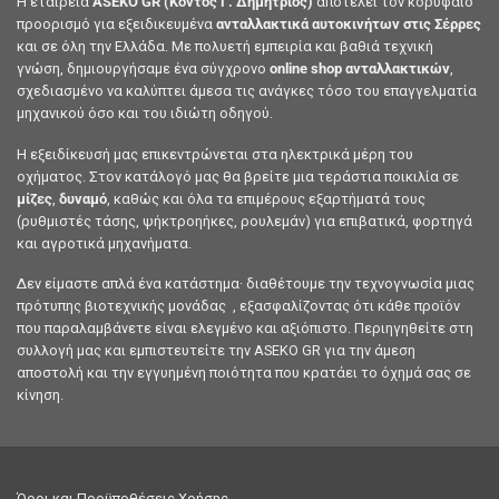
Η εταιρεία
ASEKO GR (Κοντός Γ. Δημήτριος)
αποτελεί τον κορυφαίο
προορισμό για εξειδικευμένα
ανταλλακτικά αυτοκινήτων στις Σέρρες
και σε όλη την Ελλάδα. Με πολυετή εμπειρία και βαθιά τεχνική
γνώση, δημιουργήσαμε ένα σύγχρονο
online shop ανταλλακτικών
,
σχεδιασμένο να καλύπτει άμεσα τις ανάγκες τόσο του επαγγελματία
μηχανικού όσο και του ιδιώτη οδηγού.
Η εξειδίκευσή μας επικεντρώνεται στα ηλεκτρικά μέρη του
οχήματος. Στον κατάλογό μας θα βρείτε μια τεράστια ποικιλία σε
μίζες
,
δυναμό
, καθώς και όλα τα επιμέρους εξαρτήματά τους
(ρυθμιστές τάσης, ψήκτροηήκες, ρουλεμάν) για επιβατικά, φορτηγά
και αγροτικά μηχανήματα.
Δεν είμαστε απλά ένα κατάστημα· διαθέτουμε την τεχνογνωσία μιας
πρότυπης βιοτεχνικής μονάδας , εξασφαλίζοντας ότι κάθε προϊόν
που παραλαμβάνετε είναι ελεγμένο και αξιόπιστο. Περιηγηθείτε στη
συλλογή μας και εμπιστευτείτε την ASEKO GR για την άμεση
αποστολή και την εγγυημένη ποιότητα που κρατάει το όχημά σας σε
κίνηση.
Όροι και Προϋποθέσεις Χρήσης