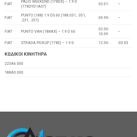
PALIO WEEKEND (178DX) – 1.9 D
FIAT
03.01-
–
(178DYD1A07)
PUNTO (188) 1.9 DS 60 (188.031, .051,
FIAT
09.99-
–
.231, .251)
02.00-
FIAT
PUNTO VAN (188AX) – 1.9 D 60
–
10.09
FIAT
STRADA PICKUP (178E) – 1.9 D
12.00-
-03.03
ΚΩΔΙΚΟΙ ΚΙΝΗΤΗΡΑ
223A6.000
188A3.000