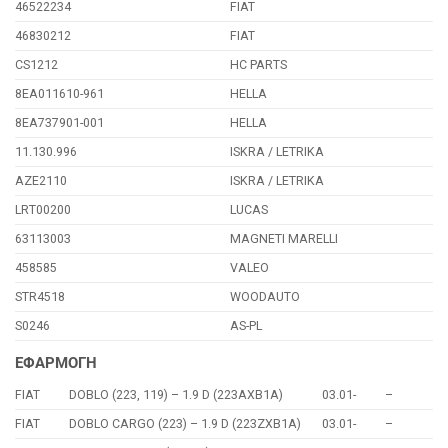
46522234
FIAT
46830212
FIAT
CS1212
HC PARTS
8EA011610-961
HELLA
8EA737901-001
HELLA
11.130.996
ISKRA / LETRIKA
AZE2110
ISKRA / LETRIKA
LRT00200
LUCAS
63113003
MAGNETI MARELLI
458585
VALEO
STR4518
WOODAUTO
S0246
AS-PL
ΕΦΑΡΜΟΓΗ
FIAT
DOBLO (223, 119) – 1.9 D (223AXB1A)
03.01-
–
FIAT
DOBLO CARGO (223) – 1.9 D (223ZXB1A)
03.01-
–