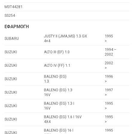
M3T44281
SS254
ΕΦΑΡΜΟΓΗ
JUSTY II (JMA,MS) 1.3 GX
1995
SUBARU
4×4
>
1994 –
SUZUKI
ALTO III (EF) 1.0
2002
2002
SUZUKI
ALTO IV (FF) 1.1
>
BALENO (EG)
1996
SUZUKI
1.3
>
BALENO (EG) 1.3
1997
SUZUKI
16V
>
BALENO (EG) 1.3 I
1995
SUZUKI
16V
>
BALENO (EG) 1.6 I 16V
1995
SUZUKI
4X4
>
BALENO (EG) 16 I
1995
SUZUKI