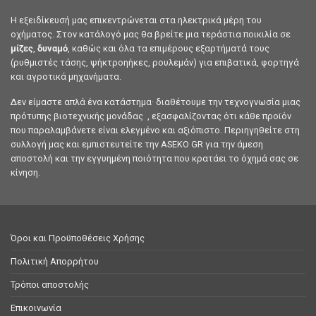
Η εξειδίκευσή μας επικεντρώνεται στα ηλεκτρικά μέρη του
οχήματος. Στον κατάλογό μας θα βρείτε μια τεράστια ποικιλία σε
μίζες
,
δυναμό
, καθώς και όλα τα επιμέρους εξαρτήματά τους
(ρυθμιστές τάσης, ψήκτροηήκες, ρουλεμάν) για επιβατικά, φορτηγά
και αγροτικά μηχανήματα.
Δεν είμαστε απλά ένα κατάστημα· διαθέτουμε την τεχνογνωσία μιας
πρότυπης βιοτεχνικής μονάδας , εξασφαλίζοντας ότι κάθε προϊόν
που παραλαμβάνετε είναι ελεγμένο και αξιόπιστο. Περιηγηθείτε στη
συλλογή μας και εμπιστευτείτε την ASEKO GR για την άμεση
αποστολή και την εγγυημένη ποιότητα που κρατάει το όχημά σας σε
κίνηση.
Όροι και Προϋποθέσεις Χρήσης
Πολιτική Απορρήτου
Τρόποι αποστολής
Επικοινωνία