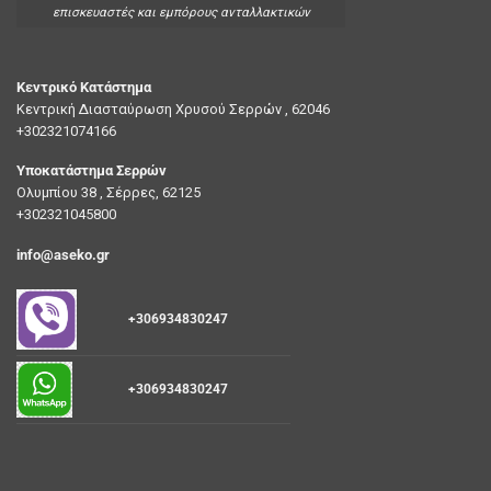
επισκευαστές και εμπόρους ανταλλακτικών
Κεντρικό Κατάστημα
Κεντρική Διασταύρωση Χρυσού Σερρών , 62046
+302321074166
Υποκατάστημα Σερρών
Ολυμπίου 38 , Σέρρες, 62125
+302321045800
info@aseko.gr
+306934830247
+306934830247