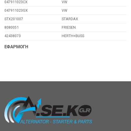
047911023CX
VW
047911023GX
VW
STX201007
STARDAX
8080051
FRIESEN
42438073
HERTH+BUSS
ΕΦΑΡΜΟΓΗ