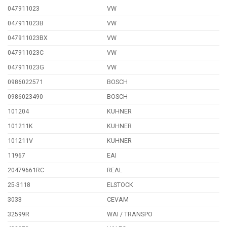
047911023
VW
047911023B
VW
047911023BX
VW
047911023C
VW
047911023G
VW
0986022571
BOSCH
0986023490
BOSCH
101204
KUHNER
101211K
KUHNER
101211V
KUHNER
11967
EAI
20479661RC
REAL
25-3118
ELSTOCK
3033
CEVAM
32599R
WAI / TRANSPO