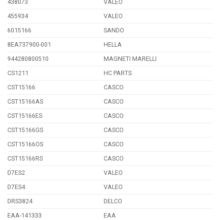
438073
VALEO
455934
VALEO
6015166
SANDO
8EA737900-001
HELLA
944280800510
MAGNETI MARELLI
CS1211
HC PARTS
CST15166
CASCO
CST15166AS
CASCO
CST15166ES
CASCO
CST15166GS
CASCO
CST15166OS
CASCO
CST15166RS
CASCO
D7ES2
VALEO
D7ES4
VALEO
DRS3824
DELCO
EAA-141333
EAA