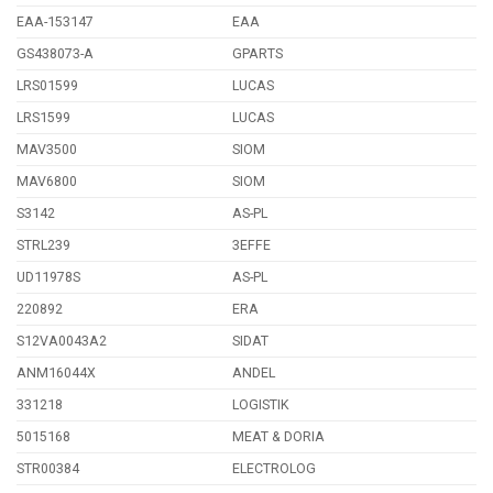
EAA-153147
EAA
GS438073-A
GPARTS
LRS01599
LUCAS
LRS1599
LUCAS
MAV3500
SIOM
MAV6800
SIOM
S3142
AS-PL
STRL239
3EFFE
UD11978S
AS-PL
220892
ERA
S12VA0043A2
SIDAT
ANM16044X
ANDEL
331218
LOGISTIK
5015168
MEAT & DORIA
STR00384
ELECTROLOG