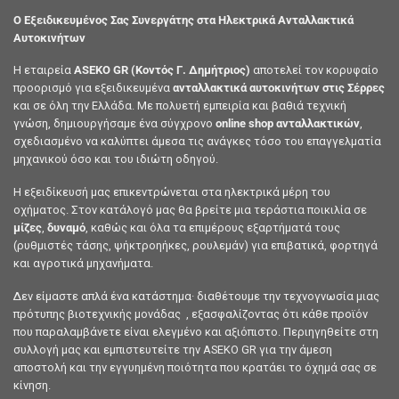
Ο Εξειδικευμένος Σας Συνεργάτης στα Ηλεκτρικά Ανταλλακτικά
Αυτοκινήτων
Η εταιρεία
ASEKO GR (Κοντός Γ. Δημήτριος)
αποτελεί τον κορυφαίο
προορισμό για εξειδικευμένα
ανταλλακτικά αυτοκινήτων στις Σέρρες
και σε όλη την Ελλάδα. Με πολυετή εμπειρία και βαθιά τεχνική
γνώση, δημιουργήσαμε ένα σύγχρονο
online shop ανταλλακτικών
,
σχεδιασμένο να καλύπτει άμεσα τις ανάγκες τόσο του επαγγελματία
μηχανικού όσο και του ιδιώτη οδηγού.
Η εξειδίκευσή μας επικεντρώνεται στα ηλεκτρικά μέρη του
οχήματος. Στον κατάλογό μας θα βρείτε μια τεράστια ποικιλία σε
μίζες
,
δυναμό
, καθώς και όλα τα επιμέρους εξαρτήματά τους
(ρυθμιστές τάσης, ψήκτροηήκες, ρουλεμάν) για επιβατικά, φορτηγά
και αγροτικά μηχανήματα.
Δεν είμαστε απλά ένα κατάστημα· διαθέτουμε την τεχνογνωσία μιας
πρότυπης βιοτεχνικής μονάδας , εξασφαλίζοντας ότι κάθε προϊόν
που παραλαμβάνετε είναι ελεγμένο και αξιόπιστο. Περιηγηθείτε στη
συλλογή μας και εμπιστευτείτε την ASEKO GR για την άμεση
αποστολή και την εγγυημένη ποιότητα που κρατάει το όχημά σας σε
κίνηση.