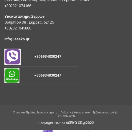
+302321074166
Υποκατάστημα Σερρών
Ολυμπίου 38 , Σέρρες, 62125
+302321045800
info@aseko.gr
+306934830247
+306934830247
Όροι και Προϋποθέσεις Χρήσης
Πολιτική Απορρήτου
Τρόποι αποστολής
Επικοινωνία
Copyright 2026 ©
ASEKO GR@2022