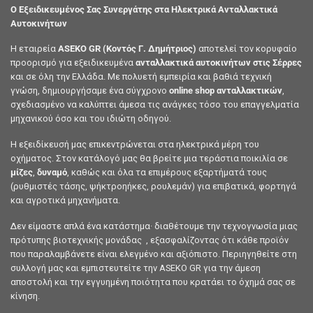
Ο Εξειδικευμένος Σας Συνεργάτης στα Ηλεκτρικά Ανταλλακτικά
Αυτοκινήτων
Η εταιρεία
ASEKO GR (Κοντός Γ. Δημήτριος)
αποτελεί τον κορυφαίο
προορισμό για εξειδικευμένα
ανταλλακτικά αυτοκινήτων στις Σέρρες
και σε όλη την Ελλάδα. Με πολυετή εμπειρία και βαθιά τεχνική
γνώση, δημιουργήσαμε ένα σύγχρονο
online shop ανταλλακτικών
,
σχεδιασμένο να καλύπτει άμεσα τις ανάγκες τόσο του επαγγελματία
μηχανικού όσο και του ιδιώτη οδηγού.
Η εξειδίκευσή μας επικεντρώνεται στα ηλεκτρικά μέρη του
οχήματος. Στον κατάλογό μας θα βρείτε μια τεράστια ποικιλία σε
μίζες
,
δυναμό
, καθώς και όλα τα επιμέρους εξαρτήματά τους
(ρυθμιστές τάσης, ψήκτροηήκες, ρουλεμάν) για επιβατικά, φορτηγά
και αγροτικά μηχανήματα.
Δεν είμαστε απλά ένα κατάστημα· διαθέτουμε την τεχνογνωσία μιας
πρότυπης βιοτεχνικής μονάδας , εξασφαλίζοντας ότι κάθε προϊόν
που παραλαμβάνετε είναι ελεγμένο και αξιόπιστο. Περιηγηθείτε στη
συλλογή μας και εμπιστευτείτε την ASEKO GR για την άμεση
αποστολή και την εγγυημένη ποιότητα που κρατάει το όχημά σας σε
κίνηση.