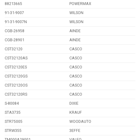
88213665
POWERMAX
91-31-9007
WILSON
91-31-9007N
WILSON
CGB-26958
AINDE
CGB-28901
AINDE
CST32120
CASCO
CST32120AS
CASCO
CST32120ES
CASCO
CST32120GS
CASCO
CST32120OS
CASCO
CST32120RS
CASCO
S-80084
DIXIE
STA3735
KRAUF
STR75005
WOODAUTO
STRW355
3EFFE
TM000A29001
VALEO