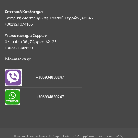
Κεντρικό Κατάστημα
Κεντρική Διασταύρωση Χρυσού Σερρών , 62046
+302321074166
Υποκατάστημα Σερρών
Ολυμπίου 38 , Σέρρες, 62125
+302321045800
info@aseko.gr
+306934830247
+306934830247
Όροι και Προϋποθέσεις Χρήσης
Πολιτική Απορρήτου
Τρόποι αποστολής