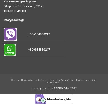
Υποκατάστημα Σερρών
Ολυμπίου 38 , Σέρρες, 62125
+302321045800
info@aseko.gr
+306934830247
+306934830247
Όροι και Προϋποθέσεις Χρήσης
Πολιτική Απορρήτου
Τρόποι αποστολής
Επικοινωνία
Copyright 2026 ©
ASEKO GR@2022