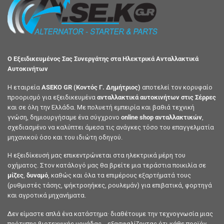
Ο Εξειδικευμένος Σας Συνεργάτης στα Ηλεκτρικά Ανταλλακτικά
Αυτοκινήτων
Η εταιρεία
ASEKO GR (Κοντός Γ. Δημήτριος)
αποτελεί τον κορυφαίο
προορισμό για εξειδικευμένα
ανταλλακτικά αυτοκινήτων στις Σέρρες
και σε όλη την Ελλάδα. Με πολυετή εμπειρία και βαθιά τεχνική
γνώση, δημιουργήσαμε ένα σύγχρονο
online shop ανταλλακτικών
,
σχεδιασμένο να καλύπτει άμεσα τις ανάγκες τόσο του επαγγελματία
μηχανικού όσο και του ιδιώτη οδηγού.
Η εξειδίκευσή μας επικεντρώνεται στα ηλεκτρικά μέρη του
οχήματος. Στον κατάλογό μας θα βρείτε μια τεράστια ποικιλία σε
μίζες
,
δυναμό
, καθώς και όλα τα επιμέρους εξαρτήματά τους
(ρυθμιστές τάσης, ψήκτροηήκες, ρουλεμάν) για επιβατικά, φορτηγά
και αγροτικά μηχανήματα.
Δεν είμαστε απλά ένα κατάστημα· διαθέτουμε την τεχνογνωσία μιας
πρότυπης βιοτεχνικής μονάδας , εξασφαλίζοντας ότι κάθε προϊόν