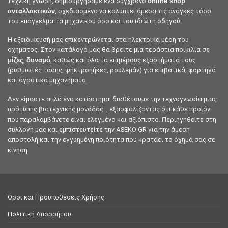
τεχνική γνώση, δημιουργήσαμε ένα σύγχρονο
online shop
ανταλλακτικών
, σχεδιασμένο να καλύπτει άμεσα τις ανάγκες τόσο
του επαγγελματία μηχανικού όσο και του ιδιώτη οδηγού.
Η εξειδίκευσή μας επικεντρώνεται στα ηλεκτρικά μέρη του
οχήματος. Στον κατάλογό μας θα βρείτε μια τεράστια ποικιλία σε
μίζες
,
δυναμό
, καθώς και όλα τα επιμέρους εξαρτήματά τους
(ρυθμιστές τάσης, ψήκτροηήκες, ρουλεμάν) για επιβατικά, φορτηγά
και αγροτικά μηχανήματα.
Δεν είμαστε απλά ένα κατάστημα· διαθέτουμε την τεχνογνωσία μιας
πρότυπης βιοτεχνικής μονάδας , εξασφαλίζοντας ότι κάθε προϊόν
που παραλαμβάνετε είναι ελεγμένο και αξιόπιστο. Περιηγηθείτε στη
συλλογή μας και εμπιστευτείτε την ASEKO GR για την άμεση
αποστολή και την εγγυημένη ποιότητα που κρατάει το όχημά σας σε
κίνηση.
Όροι και Προϋποθέσεις Χρήσης
Πολιτική Απορρήτου