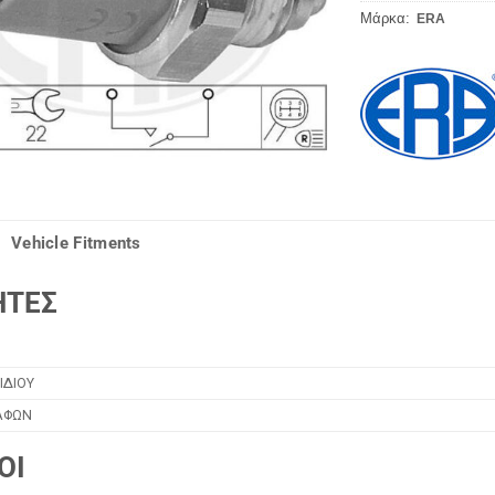
Μάρκα:
ERA
Vehicle Fitments
ΗΤΕΣ
ΙΔΙΟΥ
ΑΦΩΝ
ΟΙ