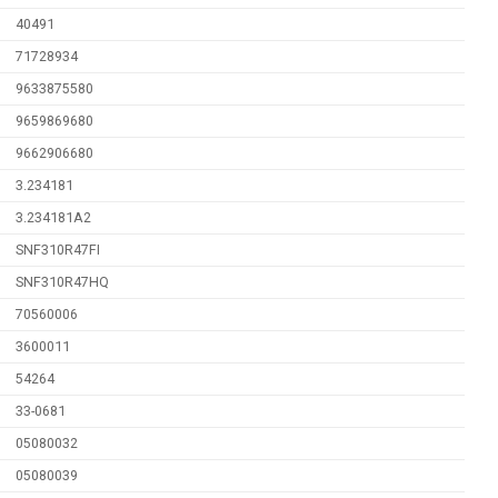
40491
71728934
9633875580
9659869680
9662906680
3.234181
3.234181A2
SNF310R47FI
SNF310R47HQ
70560006
3600011
54264
33-0681
05080032
05080039