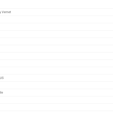
 Vernet
XUS
ile