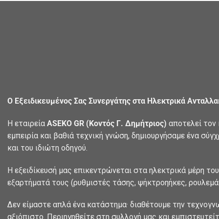
Ο Εξειδικευμένος Σας Συνεργάτης στα Ηλεκτρικά Ανταλλ
Η εταιρεία
ASEKO GR (Κοντός Γ. Δημήτριος)
αποτελεί τον 
εμπειρία και βαθιά τεχνική γνώση, δημιουργήσαμε ένα σύγ
και του ιδιώτη οδηγού.
Η εξειδίκευσή μας επικεντρώνεται στα ηλεκτρικά μέρη του
εξαρτήματά τους (ρυθμιστές τάσης, ψήκτροηήκες, ρουλεμάν
Δεν είμαστε απλά ένα κατάστημα· διαθέτουμε την τεχνογν
αξιόπιστο. Περιηγηθείτε στη συλλογή μας και εμπιστευτείτ