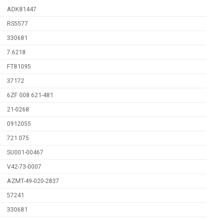
ADK81447
RS5577
330681
7.6218
FT81095
37172
6ZF 008 621-481
21-0268
0912055
721 075
SU001-00467
V42-73-0007
AZMT-49-020-2837
57241
330681