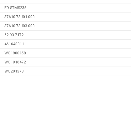
ED STMS235
37610-73J01-000
37610-73J03-000
62 93 7172
461640011
WG1900158
WG1916472
WG2013781