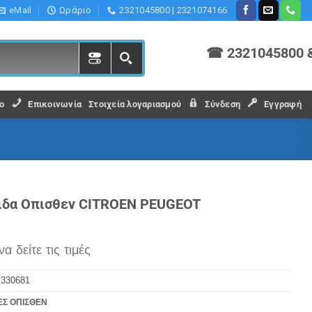
eMail
Ωράριο
2321045800 | 2321074166
☎ 2321045800 
ο
Επικοινωνία
Στοιχεία λογαριασμού
Σύνδεση
Εγγραφή
ιδα Οπισθεν CITROEN PEUGEOT
να δείτε τις τιμές
:
330681
ΕΣ ΟΠΙΣΘΕΝ