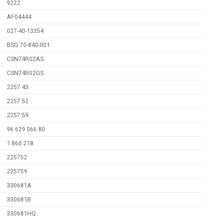
9222
AF04444
027-40-13354
BSG 70-840-001
CSN74R02AS
CSN74R02GS
2257 43
2257 52
2257 59
96 629 066 80
1.860.218
225752
225759
330681A
330681B
330681HQ