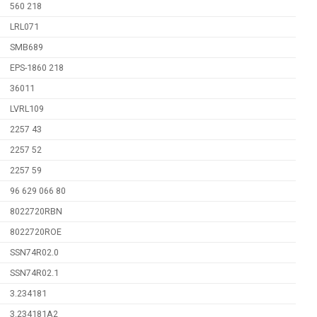
560 218
LRL071
SMB689
EPS-1860 218
36011
LVRL109
2257 43
2257 52
2257 59
96 629 066 80
8022720RBN
8022720ROE
SSN74R02.0
SSN74R02.1
3.234181
3.234181A2