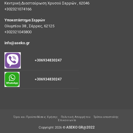
Κεντρική Διασταύρωση Χρυσού Σερρών , 62046
+302321074166
Υποκατάστημα Σερρών
Ολυμπίου 38 , Σέρρες, 62125
+302321045800
info@aseko.gr
+306934830247
+306934830247
Όροι και Προϋποθέσεις Χρήσης
Πολιτική Απορρήτου
Τρόποι αποστολής
Επικοινωνία
Copyright 2026 ©
ASEKO GR@2022