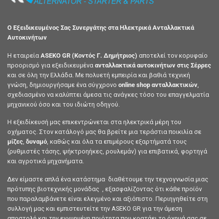
Ο Εξειδικευμένος Σας Συνεργάτης στα Ηλεκτρικά Ανταλλακτικά
Αυτοκινήτων
Η εταιρεία
ASEKO GR (Κοντός Γ. Δημήτριος)
αποτελεί τον κορυφαίο
προορισμό για εξειδικευμένα
ανταλλακτικά αυτοκινήτων στις Σέρρες
και σε όλη την Ελλάδα. Με πολυετή εμπειρία και βαθιά τεχνική
γνώση, δημιουργήσαμε ένα σύγχρονο
online shop ανταλλακτικών
,
σχεδιασμένο να καλύπτει άμεσα τις ανάγκες τόσο του επαγγελματία
μηχανικού όσο και του ιδιώτη οδηγού.
Η εξειδίκευσή μας επικεντρώνεται στα ηλεκτρικά μέρη του
οχήματος. Στον κατάλογό μας θα βρείτε μια τεράστια ποικιλία σε
μίζες
,
δυναμό
, καθώς και όλα τα επιμέρους εξαρτήματά τους
(ρυθμιστές τάσης, ψήκτροηήκες, ρουλεμάν) για επιβατικά, φορτηγά
και αγροτικά μηχανήματα.
Δεν είμαστε απλά ένα κατάστημα· διαθέτουμε την τεχνογνωσία μιας
πρότυπης βιοτεχνικής μονάδας , εξασφαλίζοντας ότι κάθε προϊόν
που παραλαμβάνετε είναι ελεγμένο και αξιόπιστο. Περιηγηθείτε στη
συλλογή μας και εμπιστευτείτε την ASEKO GR για την άμεση
αποστολή και την εγγυημένη ποιότητα που κρατάει το όχημά σας σε