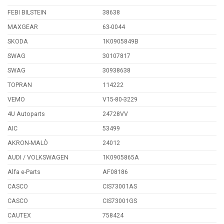
FEBI BILSTEIN
38638
MAXGEAR
63-0044
SKODA
1K0905849B
SWAG
30107817
SWAG
30938638
TOPRAN
114222
VEMO
V15-80-3229
4U Autoparts
24728VV
AIC
53499
AKRON-MALÒ
24012
AUDI / VOLKSWAGEN
1K0905865A
Alfa e-Parts
AF08186
CASCO
CIS73001AS
CASCO
CIS73001GS
CAUTEX
758424