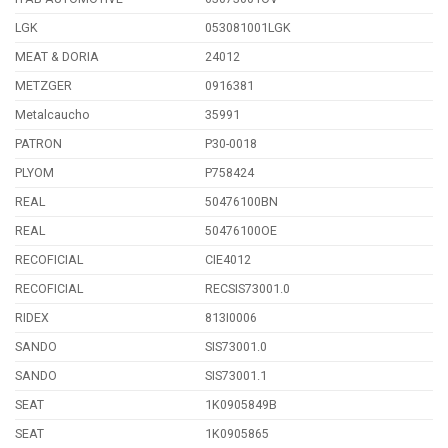
LGK
053081001LGK
MEAT & DORIA
24012
METZGER
0916381
Metalcaucho
35991
PATRON
P30-0018
PLYOM
P758424
REAL
50476100BN
REAL
50476100OE
RECOFICIAL
CIE4012
RECOFICIAL
RECSIS73001.0
RIDEX
813I0006
SANDO
SIS73001.0
SANDO
SIS73001.1
SEAT
1K0905849B
SEAT
1K0905865