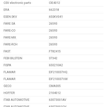
CSV electronic parts
CIE4012
ERA
662318
ESEN SKV
65SKV041
FARE SA
26593
FARE-CO
26593
FARE-MX
26593
FARE-RCH
26593
FAST
FT82415
FEBI BILSTEIN
37342
FISPA
650210A2
FLAMAR
EIF210037HQ
FLAMAR
EIF210037VW
GECO
CMA005
HOFFER
2104012
ITAB AUTOMOTIVE
63073001AV
ITAB AUTOMOTIVE
63073001OV