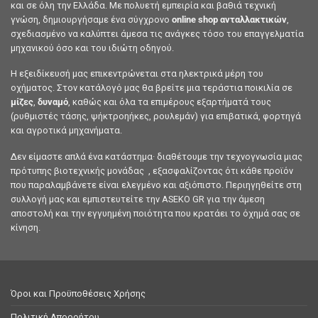
και σε όλη την Ελλάδα. Με πολυετή εμπειρία και βαθιά τεχνική
γνώση, δημιουργήσαμε ένα σύγχρονο
online shop ανταλλακτικών
,
σχεδιασμένο να καλύπτει άμεσα τις ανάγκες τόσο του επαγγελματία
μηχανικού όσο και του ιδιώτη οδηγού.
Η εξειδίκευσή μας επικεντρώνεται στα ηλεκτρικά μέρη του
οχήματος. Στον κατάλογό μας θα βρείτε μια τεράστια ποικιλία σε
μίζες
,
δυναμό
, καθώς και όλα τα επιμέρους εξαρτήματά τους
(ρυθμιστές τάσης, ψήκτροηήκες, ρουλεμάν) για επιβατικά, φορτηγά
και αγροτικά μηχανήματα.
Δεν είμαστε απλά ένα κατάστημα· διαθέτουμε την τεχνογνωσία μιας
πρότυπης βιοτεχνικής μονάδας , εξασφαλίζοντας ότι κάθε προϊόν
που παραλαμβάνετε είναι ελεγμένο και αξιόπιστο. Περιηγηθείτε στη
συλλογή μας και εμπιστευτείτε την ASEKO GR για την άμεση
αποστολή και την εγγυημένη ποιότητα που κρατάει το όχημά σας σε
κίνηση.
Όροι και Προϋποθέσεις Χρήσης
Πολιτική Απορρήτου