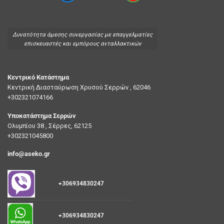
Δυνατότητα άμεσης συνεργασίας με επαγγελματίες
επισκευαστές και εμπόρους ανταλλακτικών
Κεντρικό Κατάστημα
Κεντρική Διασταύρωση Χρυσού Σερρών , 62046
+302321074166
Υποκατάστημα Σερρών
Ολυμπίου 38 , Σέρρες, 62125
+302321045800
info@aseko.gr
+306934830247
+306934830247