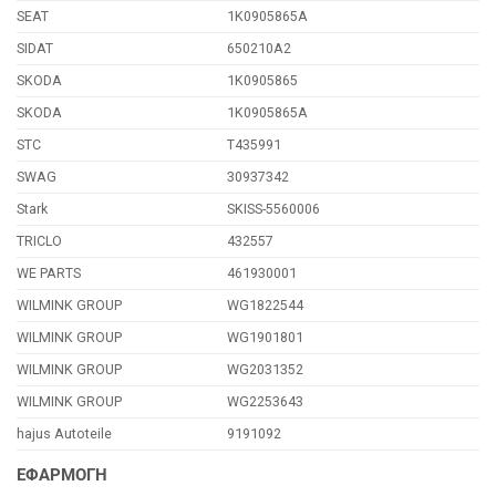
SEAT
1K0905865A
SIDAT
650210A2
SKODA
1K0905865
SKODA
1K0905865A
STC
T435991
SWAG
30937342
Stark
SKISS-5560006
TRICLO
432557
WE PARTS
461930001
WILMINK GROUP
WG1822544
WILMINK GROUP
WG1901801
WILMINK GROUP
WG2031352
WILMINK GROUP
WG2253643
hajus Autoteile
9191092
ΕΦΑΡΜΟΓΗ