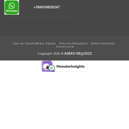
+306934830247
Όροι και Προϋποθέσεις Χρήσης
Πολιτική Απορρήτου
Τρόποι αποστολής
Επικοινωνία
Copyright 2026 ©
ASEKO GR@2022