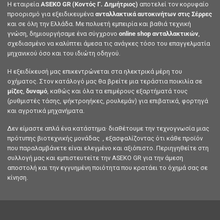
Η εταιρεία
ASEKO GR (Κοντός Γ. Δημήτριος)
αποτελεί τον κορυφαίο
προορισμό για εξειδικευμένα
ανταλλακτικά αυτοκινήτων στις Σέρρες
και σε όλη την Ελλάδα. Με πολυετή εμπειρία και βαθιά τεχνική
γνώση, δημιουργήσαμε ένα σύγχρονο
online shop ανταλλακτικών
,
σχεδιασμένο να καλύπτει άμεσα τις ανάγκες τόσο του επαγγελματία
μηχανικού όσο και του ιδιώτη οδηγού.
Η εξειδίκευσή μας επικεντρώνεται στα ηλεκτρικά μέρη του
οχήματος. Στον κατάλογό μας θα βρείτε μια τεράστια ποικιλία σε
μίζες
,
δυναμό
, καθώς και όλα τα επιμέρους εξαρτήματά τους
(ρυθμιστές τάσης, ψήκτροηήκες, ρουλεμάν) για επιβατικά, φορτηγά
και αγροτικά μηχανήματα.
Δεν είμαστε απλά ένα κατάστημα· διαθέτουμε την τεχνογνωσία μιας
πρότυπης βιοτεχνικής μονάδας , εξασφαλίζοντας ότι κάθε προϊόν
που παραλαμβάνετε είναι ελεγμένο και αξιόπιστο. Περιηγηθείτε στη
συλλογή μας και εμπιστευτείτε την ASEKO GR για την άμεση
αποστολή και την εγγυημένη ποιότητα που κρατάει το όχημά σας σε
κίνηση.