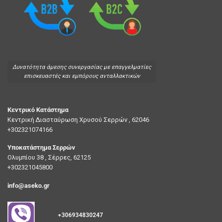
Δυνατότητα άμεσης συνεργασίας με επαγγελματίες
επισκευαστές και εμπόρους ανταλλακτικών
Κεντρικό Κατάστημα
Κεντρική Διασταύρωση Χρυσού Σερρών , 62046
+302321074166
Υποκατάστημα Σερρών
Ολυμπίου 38 , Σέρρες, 62125
+302321045800
info@aseko.gr
+306934830247