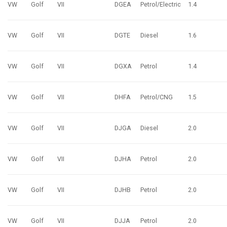
VW
Golf
VII
DGEA
Petrol/Electric
1.4
VW
Golf
VII
DGTE
Diesel
1.6
VW
Golf
VII
DGXA
Petrol
1.4
VW
Golf
VII
DHFA
Petrol/CNG
1.5
VW
Golf
VII
DJGA
Diesel
2.0
VW
Golf
VII
DJHA
Petrol
2.0
VW
Golf
VII
DJHB
Petrol
2.0
VW
Golf
VII
DJJA
Petrol
2.0