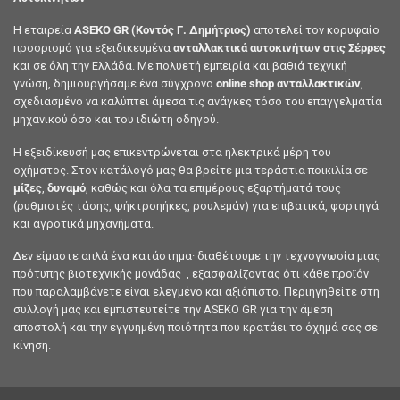
Η εταιρεία
ASEKO GR (Κοντός Γ. Δημήτριος)
αποτελεί τον κορυφαίο
προορισμό για εξειδικευμένα
ανταλλακτικά αυτοκινήτων στις Σέρρες
και σε όλη την Ελλάδα. Με πολυετή εμπειρία και βαθιά τεχνική
γνώση, δημιουργήσαμε ένα σύγχρονο
online shop ανταλλακτικών
,
σχεδιασμένο να καλύπτει άμεσα τις ανάγκες τόσο του επαγγελματία
μηχανικού όσο και του ιδιώτη οδηγού.
Η εξειδίκευσή μας επικεντρώνεται στα ηλεκτρικά μέρη του
οχήματος. Στον κατάλογό μας θα βρείτε μια τεράστια ποικιλία σε
μίζες
,
δυναμό
, καθώς και όλα τα επιμέρους εξαρτήματά τους
(ρυθμιστές τάσης, ψήκτροηήκες, ρουλεμάν) για επιβατικά, φορτηγά
και αγροτικά μηχανήματα.
Δεν είμαστε απλά ένα κατάστημα· διαθέτουμε την τεχνογνωσία μιας
πρότυπης βιοτεχνικής μονάδας , εξασφαλίζοντας ότι κάθε προϊόν
που παραλαμβάνετε είναι ελεγμένο και αξιόπιστο. Περιηγηθείτε στη
συλλογή μας και εμπιστευτείτε την ASEKO GR για την άμεση
αποστολή και την εγγυημένη ποιότητα που κρατάει το όχημά σας σε
κίνηση.