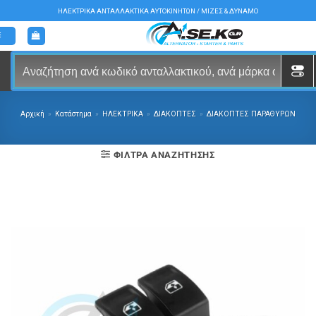
Μετάβαση
ΗΛΕΚΤΡΙΚΑ ΑΝΤΑΛΛΑΚΤΙΚΑ ΑΥΤΟΚΙΝΗΤΩΝ / ΜΙΖΕΣ & ΔΥΝΑΜΟ
στο
περιεχόμενο
Αρχική
»
Κατάστημα
»
ΗΛΕΚΤΡΙΚΑ
»
ΔΙΑΚΟΠΤΕΣ
»
ΔΙΑΚΟΠΤΕΣ ΠΑΡΑΘΥΡΩΝ
ΦΊΛΤΡΑ ΑΝΑΖΉΤΗΣΗΣ