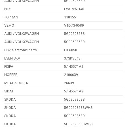
AUDI / VOLKSWAGEN
5G0959858D
NTY
EWS-VW-140
TOPRAN
118155
VEMO
V10-73-0589
AUDI / VOLKSWAGEN
5G0959858B
AUDI / VOLKSWAGEN
5G0959858D
CSV electronic parts
CIE6858
ESEN SKV
37SKV513
FISPA
5.145571A2
HOFFER
2106639
MEAT & DORIA
26639
SIDAT
5.145571A2
SKODA
5G0959858B
SKODA
5G0959858BWHS
SKODA
5G0959858D
SKODA
5G0959858DWHS