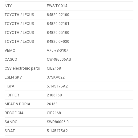
NTY
EWS-TY-014
TOYOTA / LEXUS
84820-02100
TOYOTA / LEXUS
84820-02101
TOYOTA / LEXUS
84820-05100
TOYOTA / LEXUS
84820-0F030
VEMO
V70-73-0107
CASCO
CWR86006AS
CSV electronic parts
CIE2168
ESEN SKV
37SKV022
FISPA
5.145175A2
HOFFER
2106168
MEAT & DORIA
26168
RECOFICIAL
CIE2168
SANDO
SWR86006.0
SIDAT
5.145175A2