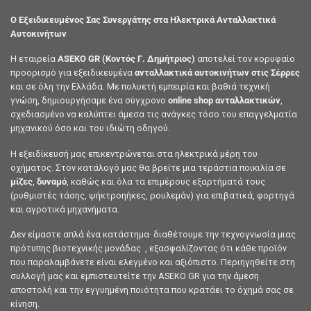
Ο Εξειδικευμένος Σας Συνεργάτης στα Ηλεκτρικά Ανταλλακτικά
Αυτοκινήτων
Η εταιρεία
ASEKO GR (Κοντός Γ. Δημήτριος)
αποτελεί τον κορυφαίο
προορισμό για εξειδικευμένα
ανταλλακτικά αυτοκινήτων στις Σέρρες
και σε όλη την Ελλάδα. Με πολυετή εμπειρία και βαθιά τεχνική
γνώση, δημιουργήσαμε ένα σύγχρονο
online shop ανταλλακτικών
,
σχεδιασμένο να καλύπτει άμεσα τις ανάγκες τόσο του επαγγελματία
μηχανικού όσο και του ιδιώτη οδηγού.
Η εξειδίκευσή μας επικεντρώνεται στα ηλεκτρικά μέρη του
οχήματος. Στον κατάλογό μας θα βρείτε μια τεράστια ποικιλία σε
μίζες
,
δυναμό
, καθώς και όλα τα επιμέρους εξαρτήματά τους
(ρυθμιστές τάσης, ψήκτροηήκες, ρουλεμάν) για επιβατικά, φορτηγά
και αγροτικά μηχανήματα.
Δεν είμαστε απλά ένα κατάστημα· διαθέτουμε την τεχνογνωσία μιας
πρότυπης βιοτεχνικής μονάδας , εξασφαλίζοντας ότι κάθε προϊόν
που παραλαμβάνετε είναι ελεγμένο και αξιόπιστο. Περιηγηθείτε στη
συλλογή μας και εμπιστευτείτε την ASEKO GR για την άμεση
αποστολή και την εγγυημένη ποιότητα που κρατάει το όχημά σας σε
κίνηση.