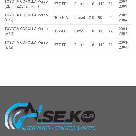
TOYOTA COROLLA Verso
2004-
3ZZ-FE
Petrol
1.6
110
81
(ZER_, ZZE12_, R1_)
2009
TOYOTA COROLLA Verso
2002-
1CD-FTV
Diesel
2.0
90
66
(
E12
)
2004
TOYOTA COROLLA Verso
2001-
1ZZ-FE
Petrol
1.8
135
99
(
E12
)
2004
TOYOTA COROLLA Verso
2001-
3ZZ-FE
Petrol
1.6
110
81
(
E12
)
2004