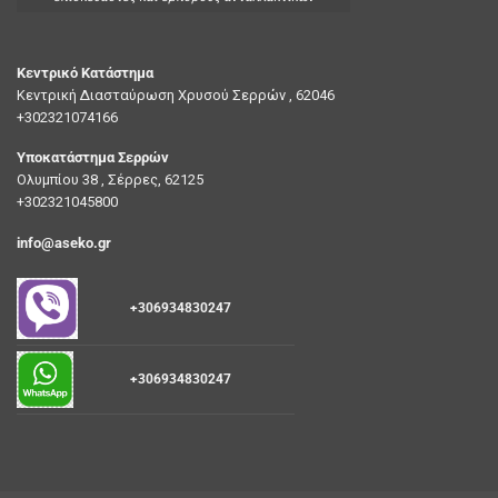
Κεντρικό Κατάστημα
Κεντρική Διασταύρωση Χρυσού Σερρών , 62046
+302321074166
Υποκατάστημα Σερρών
Ολυμπίου 38 , Σέρρες, 62125
+302321045800
info@aseko.gr
+306934830247
+306934830247