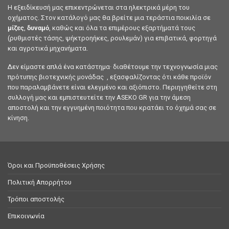
Η εξειδίκευσή μας επικεντρώνεται στα ηλεκτρικά μέρη του
οχήματος. Στον κατάλογό μας θα βρείτε μια τεράστια ποικιλία σε
μίζες
,
δυναμό
, καθώς και όλα τα επιμέρους εξαρτήματά τους
(ρυθμιστές τάσης, ψήκτροηήκες, ρουλεμάν) για επιβατικά, φορτηγά
και αγροτικά μηχανήματα.
Δεν είμαστε απλά ένα κατάστημα· διαθέτουμε την τεχνογνωσία μιας
πρότυπης βιοτεχνικής μονάδας , εξασφαλίζοντας ότι κάθε προϊόν
που παραλαμβάνετε είναι ελεγμένο και αξιόπιστο. Περιηγηθείτε στη
συλλογή μας και εμπιστευτείτε την ASEKO GR για την άμεση
αποστολή και την εγγυημένη ποιότητα που κρατάει το όχημά σας σε
κίνηση.
Όροι και Προϋποθέσεις Χρήσης
Πολιτική Απορρήτου
Τρόποι αποστολής
Επικοινωνία