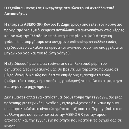
Ο Εξειδικευμένος Σας Συνεργάτης στα Ηλεκτρικά Ανταλλακτικά
Αυτοκινήτων
Η εταιρεία
ASEKO GR (Κοντός Γ. Δημήτριος)
αποτελεί τον κορυφαίο
προορισμό για εξειδικευμένα
ανταλλακτικά αυτοκινήτων στις Σέρρες
και σε όλη την Ελλάδα. Με πολυετή εμπειρία και βαθιά τεχνική
γνώση, δημιουργήσαμε ένα σύγχρονο
online shop ανταλλακτικών
,
σχεδιασμένο να καλύπτει άμεσα τις ανάγκες τόσο του επαγγελματία
μηχανικού όσο και του ιδιώτη οδηγού.
Η εξειδίκευσή μας επικεντρώνεται στα ηλεκτρικά μέρη του
οχήματος. Στον κατάλογό μας θα βρείτε μια τεράστια ποικιλία σε
μίζες
,
δυναμό
, καθώς και όλα τα επιμέρους εξαρτήματά τους
(ρυθμιστές τάσης, ψήκτροηήκες, ρουλεμάν) για επιβατικά, φορτηγά
και αγροτικά μηχανήματα.
Δεν είμαστε απλά ένα κατάστημα· διαθέτουμε την τεχνογνωσία μιας
πρότυπης βιοτεχνικής μονάδας , εξασφαλίζοντας ότι κάθε προϊόν
που παραλαμβάνετε είναι ελεγμένο και αξιόπιστο. Περιηγηθείτε στη
συλλογή μας και εμπιστευτείτε την ASEKO GR για την άμεση
αποστολή και την εγγυημένη ποιότητα που κρατάει το όχημά σας σε
κίνηση.