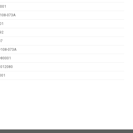
4001
9108-073A
01
92
07
9108-073A
980001
012080
001