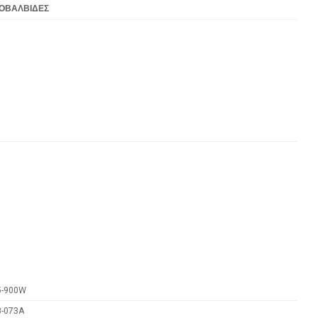
ΟΒΑΛΒΙΔΕΣ
5-900W
8-073A