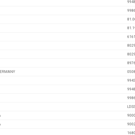
994
998
81.0
81.1
616
802
802
897
GERMANY
050
994
994
998
LDS
A
900
A
900
168