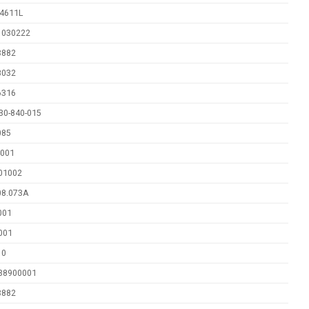
4611L
1030222
3882
8032
6316
30-840-015
085
4001
01002
08.073A
001
001
10
38900001
3882