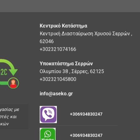
Κεντρικό Κατάστημα
Κεντρική Διασταύρωση Χρυσού Σερρών ,
62046
+302321074166
Υποκατάστημα Σερρών
Ολυμπίου 38 , Σέρρες, 62125
+302321045800
info@aseko.gr
γασίας με
+306934830247
στές και
ικών
+306934830247