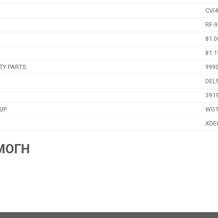
CVI
RF-
81.0
81.1
TY PARTS
999
DEL
391
UP
WG1
XDE
ΜΟΓΗ