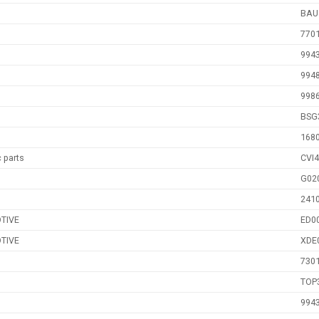
BAU
770
994
994
998
BSG
168
 parts
CVI
G02
241
TIVE
ED0
TIVE
XDE
730
TOP
994