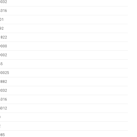
8032
6316
01
92
1822
9000
9002
65
80025
3882
8032
6316
S012
0
2
085