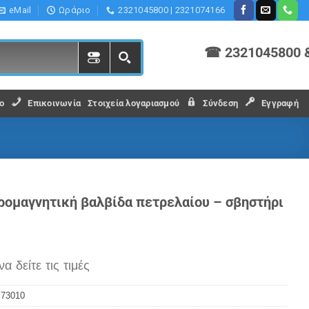
eMail
Ωράριο
2321045800 | 2321074166
☎ 2321045800 
ο
Επικοινωνία
Στοιχεία λογαριασμού
Σύνδεση
Εγγραφή
ρομαγνητική βαλβίδα πετρελαίου – σβηστήρι
να δείτε τις τιμές
:
73010