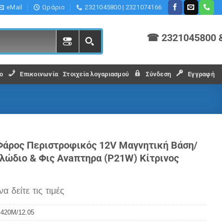
eMail
Ωράριο
2321045800 | 2321074166
☎ 2321045800 
ο
Επικοινωνία
Στοιχεία λογαριασμού
Σύνδεση
Εγγραφή
Φάρος Περιστροφικός 12V Μαγνητική Βάση/
λώδιο & Φις Ανaπτηρα (P21W) Κίτρινος
να δείτε τις τιμές
:
420M/12.05