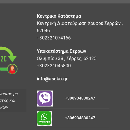
Κεντρικό Κατάστημα
Κεντρική Διασταύρωση Χρυσού Σερρών ,
62046
+302321074166
Υποκατάστημα Σερρών
Ολυμπίου 38 , Σέρρες, 62125
+302321045800
info@aseko.gr
γασίας με
+306934830247
στές και
ικών
+306934830247