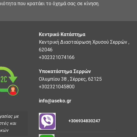
οιότητα που κρατάει το όχημά σας σε κίνηση.
Κεντρικό Κατάστημα
Κεντρική Διασταύρωση Χρυσού Σερρών ,
62046
+302321074166
Υποκατάστημα Σερρών
Ολυμπίου 38 , Σέρρες, 62125
+302321045800
info@aseko.gr
γασίας με
+306934830247
στές και
ικών