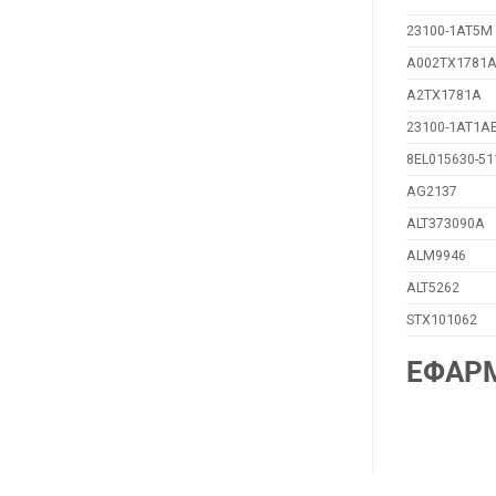
23100-1AT5M
A002TX1781
A2TX1781A
23100-1AT1A
8EL015630-51
AG2137
ALT373090A
ALM9946
ALT5262
STX101062
ΕΦΑΡ