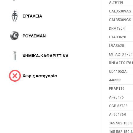
ALTE119
CAL35309AS
ΕΡΓΑΛΕΙΑ
CAL35309GS
DRA1304
ΡΟΥΛΕΜΑΝ
LRA03628
LRA3628
MITA2TX1781
ΧΗΜΙΚΑ-ΚΑΘΑΡΙΣΤΙΚΑ
RNLA2TX178
UD11052A
Χωρίς κατηγορία
446555
PRAE119
AI-90176
CGB-86738
AI-90176R
165.582.150.3
165.582.150.1