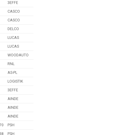
3EFFE
CASCO
CASCO
DELCO
LUCAS
LUCAS
WOODAUTO
1
RNL
AS-PL
LOGISTIK
3EFFE
AINDE
AINDE
AINDE
70
PSH
38
PSH