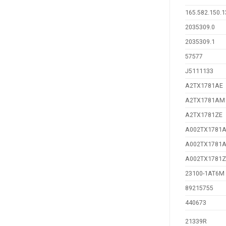
165.582.150.1
2035309.0
2035309.1
57577
J5111133
A2TX1781AE
A2TX1781AM
A2TX1781ZE
A002TX1781
A002TX1781
A002TX1781Z
23100-1AT6M
89215755
440673
21339R