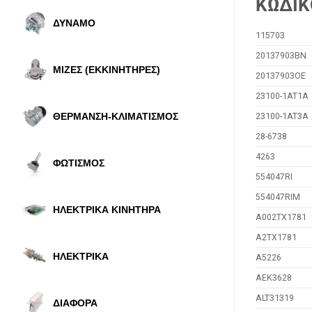
ΚΩΔΙΚ
ΔΥΝΑΜΟ
115703
20137903BN
ΜΙΖΕΣ (ΕΚΚΙΝΗΤΗΡΕΣ)
20137903OE
23100-1AT1A
ΘΕΡΜΑΝΣΗ-ΚΛΙΜΑΤΙΣΜΟΣ
23100-1AT3A
28-6738
4263
ΦΩΤΙΣΜΟΣ
554047RI
554047RIM
ΗΛΕΚΤΡΙΚΑ ΚΙΝΗΤΗΡΑ
A002TX1781
A2TX1781
ΗΛΕΚΤΡΙΚΑ
A5226
AEK3628
ALT31319
ΔΙΑΦΟΡΑ