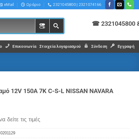
eMail
Ωράριο
2321045800 | 2321074166
☎ 2321045800 
ο
Επικοινωνία
Στοιχεία λογαριασμού
Σύνδεση
Εγγραφή
αμό 12V 150A 7K C-S-L NISSAN NAVARA
να δείτε τις τιμές
:
0201129