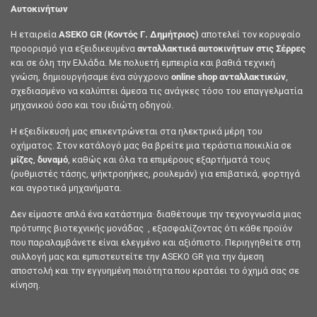
Αυτοκινήτων
Η εταιρεία
ASEKO GR (Κοντός Γ. Δημήτριος)
αποτελεί τον κορυφαίο
προορισμό για εξειδικευμένα
ανταλλακτικά αυτοκινήτων στις Σέρρες
και σε όλη την Ελλάδα. Με πολυετή εμπειρία και βαθιά τεχνική
γνώση, δημιουργήσαμε ένα σύγχρονο
online shop ανταλλακτικών
,
σχεδιασμένο να καλύπτει άμεσα τις ανάγκες τόσο του επαγγελματία
μηχανικού όσο και του ιδιώτη οδηγού.
Η εξειδίκευσή μας επικεντρώνεται στα ηλεκτρικά μέρη του
οχήματος. Στον κατάλογό μας θα βρείτε μια τεράστια ποικιλία σε
μίζες
,
δυναμό
, καθώς και όλα τα επιμέρους εξαρτήματά τους
(ρυθμιστές τάσης, ψήκτροηήκες, ρουλεμάν) για επιβατικά, φορτηγά
και αγροτικά μηχανήματα.
Δεν είμαστε απλά ένα κατάστημα· διαθέτουμε την τεχνογνωσία μιας
πρότυπης βιοτεχνικής μονάδας , εξασφαλίζοντας ότι κάθε προϊόν
που παραλαμβάνετε είναι ελεγμένο και αξιόπιστο. Περιηγηθείτε στη
συλλογή μας και εμπιστευτείτε την ASEKO GR για την άμεση
αποστολή και την εγγυημένη ποιότητα που κρατάει το όχημά σας σε
κίνηση.