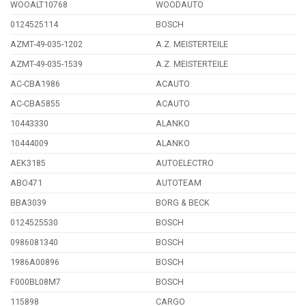
WOOALT10768
WOODAUTO
0124525114
BOSCH
AZMT-49-035-1202
A.Z. MEISTERTEILE
AZMT-49-035-1539
A.Z. MEISTERTEILE
AC-CBA1986
ACAUTO
AC-CBA5855
ACAUTO
10443330
ALANKO
10444009
ALANKO
AEK3185
AUTOELECTRO
ABO471
AUTOTEAM
BBA3039
BORG & BECK
0124525530
BOSCH
0986081340
BOSCH
1986A00896
BOSCH
F000BL08M7
BOSCH
115898
CARGO