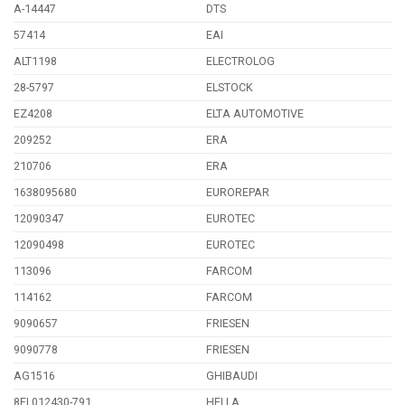
A-14447
DTS
57414
EAI
ALT1198
ELECTROLOG
28-5797
ELSTOCK
EZ4208
ELTA AUTOMOTIVE
209252
ERA
210706
ERA
1638095680
EUROREPAR
12090347
EUROTEC
12090498
EUROTEC
113096
FARCOM
114162
FARCOM
9090657
FRIESEN
9090778
FRIESEN
AG1516
GHIBAUDI
8EL012430-791
HELLA