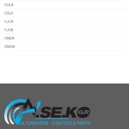
CGLA
CGLD
CJCA
CJCB
CMEA
CMGA