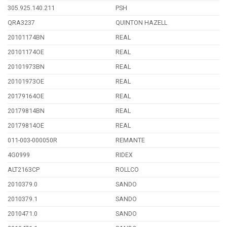
305.925.140.211
PSH
QRA3237
QUINTON HAZELL
20101174BN
REAL
20101174OE
REAL
20101973BN
REAL
20101973OE
REAL
20179164OE
REAL
20179814BN
REAL
20179814OE
REAL
011-003-000050R
REMANTE
4G0999
RIDEX
ALT2163CP
ROLLCO
2010379.0
SANDO
2010379.1
SANDO
2010471.0
SANDO