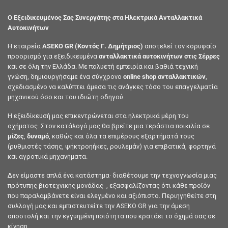
Ο Εξειδικευμένος Σας Συνεργάτης στα Ηλεκτρικά Ανταλλακτικά
Αυτοκινήτων
Η εταιρεία
ASEKO GR (Κοντός Γ. Δημήτριος)
αποτελεί τον κορυφαίο
προορισμό για εξειδικευμένα
ανταλλακτικά αυτοκινήτων στις Σέρρες
και σε όλη την Ελλάδα. Με πολυετή εμπειρία και βαθιά τεχνική
γνώση, δημιουργήσαμε ένα σύγχρονο
online shop ανταλλακτικών
,
σχεδιασμένο να καλύπτει άμεσα τις ανάγκες τόσο του επαγγελματία
μηχανικού όσο και του ιδιώτη οδηγού.
Η εξειδίκευσή μας επικεντρώνεται στα ηλεκτρικά μέρη του
οχήματος. Στον κατάλογό μας θα βρείτε μια τεράστια ποικιλία σε
μίζες
,
δυναμό
, καθώς και όλα τα επιμέρους εξαρτήματά τους
(ρυθμιστές τάσης, ψήκτροηήκες, ρουλεμάν) για επιβατικά, φορτηγά
και αγροτικά μηχανήματα.
Δεν είμαστε απλά ένα κατάστημα· διαθέτουμε την τεχνογνωσία μιας
πρότυπης βιοτεχνικής μονάδας , εξασφαλίζοντας ότι κάθε προϊόν
που παραλαμβάνετε είναι ελεγμένο και αξιόπιστο. Περιηγηθείτε στη
συλλογή μας και εμπιστευτείτε την ASEKO GR για την άμεση
αποστολή και την εγγυημένη ποιότητα που κρατάει το όχημά σας σε
κίνηση.