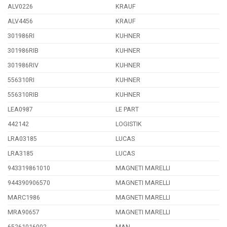
ALV0226
KRAUF
ALV4456
KRAUF
301986RI
KUHNER
301986RIB
KUHNER
301986RIV
KUHNER
556310RI
KUHNER
556310RIB
KUHNER
LEA0987
LE PART
442142
LOGISTIK
LRA03185
LUCAS
LRA3185
LUCAS
943319861010
MAGNETI MARELLI
944390906570
MAGNETI MARELLI
MARC1986
MAGNETI MARELLI
MRA90657
MAGNETI MARELLI
65261016002
MAN