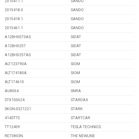
2010471.1
SANDO
2015418.0
SANDO
2015418.1
SANDO
2015461.1
SANDO
A12BH0073AS
SIDAT
A12BH0257
SIDAT
A12BH0257AS
SIDAT
ALT123790A
SIOM
ALT174180A
SIOM
ALT174610
SIOM
AU8064
SNRA
STX100624
STARDAX
SKGN-0321221
STARK
414ST75
STARTCAR
TT12409
TESLA TECHNICS
RE73803N
THE NEWLINE