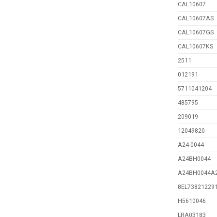
CAL10607
CAL10607AS
CAL10607GS
CAL10607KS
2511
012191
5711041204
485795
209019
12049820
A24-0044
A24BH0044
A24BH0044A
8EL73821229
H5610046
LRA03183