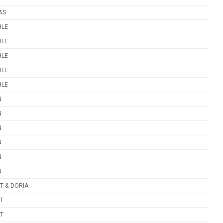
AS
LE
LE
LE
LE
LE
N
N
N
N
N
N
T & DORIA
AT
AT