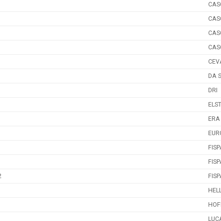
CAS
CAS
CAS
CAS
CEV
DA 
DRI
ELS
ERA
EUR
FISP
FISP
2
FISP
1
HEL
HOF
LUC