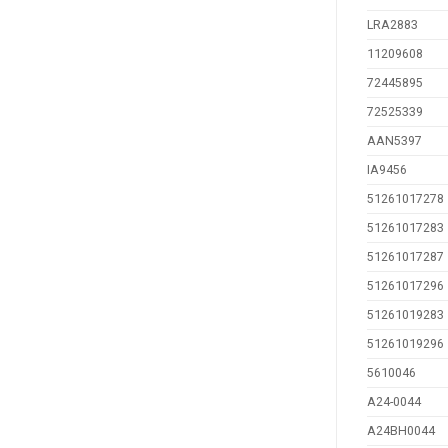
LRA2883
11209608
72445895
72525339
AAN5397
IA9456
51261017278
51261017283
51261017287
51261017296
51261019283
51261019296
5610046
A24-0044
A24BH0044