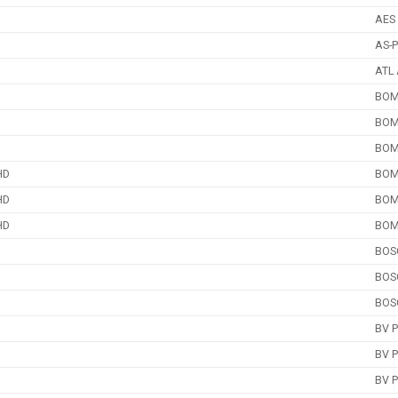
AES
AS-P
ATL 
BOM-
BOM-
BOM-
HD
BOM-
HD
BOM-
HD
BOM-
BOS
BOS
BOS
BV 
BV 
BV 