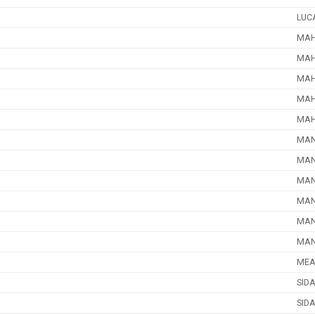
LUC
MAH
MAH
MAH
MAH
MAH
MA
MA
MA
MA
MA
MA
MEA
SID
SID