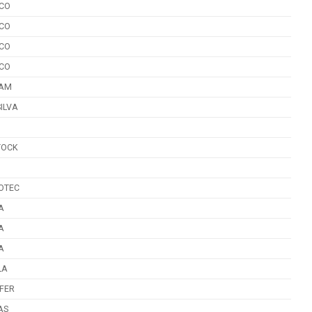
CO
CO
CO
CO
AM
SILVA
TOCK
OTEC
A
A
A
LA
FER
AS