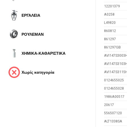
12201379
A0258
ΕΡΓΑΛΕΙΑ
L49820
860812
ΡΟΥΛΕΜΑΝ
861297
861297GB
ΧΗΜΙΚΑ-ΚΑΘΑΡΙΣΤΙΚΑ
AVI147S3003
AVI147S3103
AVI147S3115
Χωρίς κατηγορία
0124655025
0124655028
1986A00517
20617
556507120
ALT1338SA