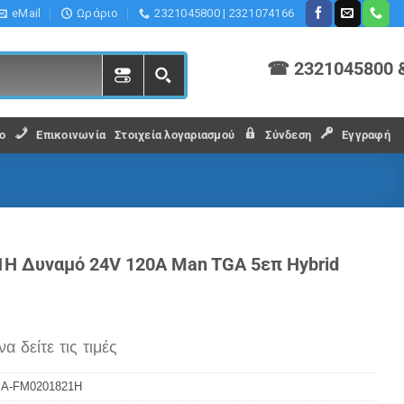
eMail
Ωράριο
2321045800 | 2321074166
☎ 2321045800 
ο
Επικοινωνία
Στοιχεία λογαριασμού
Σύνδεση
Εγγραφή
H Δυναμό 24V 120A Man TGA 5επ Hybrid
να δείτε τις τιμές
:
A-FM0201821H