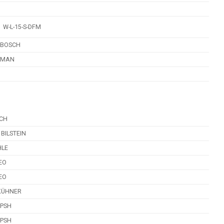
W-L-15-S-DFM
BOSCH
MAN
CH
 BILSTEIN
LE
EO
EO
KÜHNER
 PSH
 PSH