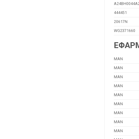
A24BH0044A
444451
20617N
WG2371660
ΕΦΑΡ
MAN
MAN
MAN
MAN
MAN
MAN
MAN
MAN
MAN