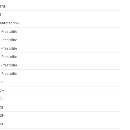
 PSH
L
Autotechnik
Prestolite
Prestolite
Prestolite
Prestolite
Prestolite
Prestolite
CH
CH
CH
PSH
PSH
PSH