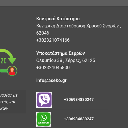
Κεντρικό Κατάστημα
Κεντρική Διασταύρωση Χρυσού Σερρών ,
62046
+302321074166
Υποκατάστημα Σερρών
Ολυμπίου 38 , Σέρρες, 62125
+302321045800
info@aseko.gr
γασίας με
+306934830247
στές και
ικών
+306934830247