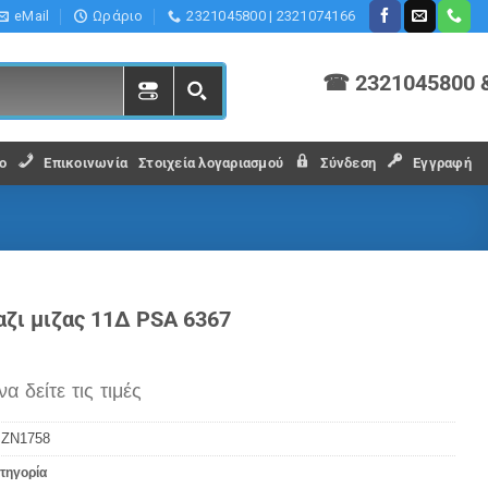
eMail
Ωράριο
2321045800 | 2321074166
☎ 2321045800 
ο
Επικοινωνία
Στοιχεία λογαριασμού
Σύνδεση
Εγγραφή
ζι μιζας 11Δ PSA 6367
να δείτε τις τιμές
:
ZN1758
τηγορία