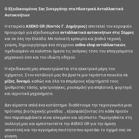
Ο Εξειδικευμένος Σας Συνεργάτης στα Ηλεκτρικά Ανταλλακτικά
Αυτοκινήτων
Η εταιρεία
ASEKO GR (Κοντός Γ. Δημήτριος)
αποτελεί τον κορυφαίο
προορισμό για εξειδικευμένα
ανταλλακτικά αυτοκινήτων στις Σέρρες
και σε όλη την Ελλάδα. Με πολυετή εμπειρία και βαθιά τεχνική
γνώση, δημιουργήσαμε ένα σύγχρονο
online shop ανταλλακτικών
,
σχεδιασμένο να καλύπτει άμεσα τις ανάγκες τόσο του επαγγελματία
μηχανικού όσο και του ιδιώτη οδηγού.
Η εξειδίκευσή μας επικεντρώνεται στα ηλεκτρικά μέρη του
οχήματος. Στον κατάλογό μας θα βρείτε μια τεράστια ποικιλία σε
μίζες
,
δυναμό
, καθώς και όλα τα επιμέρους εξαρτήματά τους
(ρυθμιστές τάσης, ψήκτροηήκες, ρουλεμάν) για επιβατικά, φορτηγά
και αγροτικά μηχανήματα.
Δεν είμαστε απλά ένα κατάστημα· διαθέτουμε την τεχνογνωσία μιας
πρότυπης βιοτεχνικής μονάδας , εξασφαλίζοντας ότι κάθε προϊόν
που παραλαμβάνετε είναι ελεγμένο και αξιόπιστο. Περιηγηθείτε στη
συλλογή μας και εμπιστευτείτε την ASEKO GR για την άμεση
αποστολή και την εγγυημένη ποιότητα που κρατάει το όχημά σας σε
κίνηση.