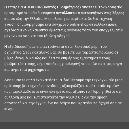
Η εταιρεία
ASEKO GR (Κοντός Γ. Δημήτριος)
αποτελεί τον κορυφαίο
προορισμό για εξειδικευμένα
ανταλλακτικά αυτοκινήτων στις Σέρρες
και σε όλη την Ελλάδα. Με πολυετή εμπειρία και βαθιά τεχνική
γνώση, δημιουργήσαμε ένα σύγχρονο
online shop ανταλλακτικών
,
σχεδιασμένο να καλύπτει άμεσα τις ανάγκες τόσο του επαγγελματία
μηχανικού όσο και του ιδιώτη οδηγού.
Η εξειδίκευσή μας επικεντρώνεται στα ηλεκτρικά μέρη του
οχήματος. Στον κατάλογό μας θα βρείτε μια τεράστια ποικιλία σε
μίζες
,
δυναμό
, καθώς και όλα τα επιμέρους εξαρτήματά τους
(ρυθμιστές τάσης, ψήκτροηήκες, ρουλεμάν) για επιβατικά, φορτηγά
και αγροτικά μηχανήματα.
Δεν είμαστε απλά ένα κατάστημα· διαθέτουμε την τεχνογνωσία μιας
πρότυπης βιοτεχνικής μονάδας , εξασφαλίζοντας ότι κάθε προϊόν
που παραλαμβάνετε είναι ελεγμένο και αξιόπιστο. Περιηγηθείτε στη
συλλογή μας και εμπιστευτείτε την ASEKO GR για την άμεση
αποστολή και την εγγυημένη ποιότητα που κρατάει το όχημά σας σε
κίνηση.