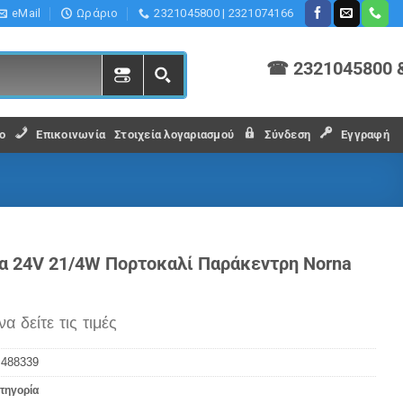
eMail
Ωράριο
2321045800 | 2321074166
☎ 2321045800 
ο
Επικοινωνία
Στοιχεία λογαριασμού
Σύνδεση
Εγγραφή
α 24V 21/4W Πορτοκαλί Παράκεντρη Norna
να δείτε τις τιμές
:
488339
τηγορία