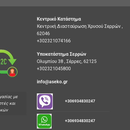
Κεντρικό Κατάστημα
Κεντρική Διασταύρωση Χρυσού Σερρών ,
62046
+302321074166
Υποκατάστημα Σερρών
Ολυμπίου 38 , Σέρρες, 62125
+302321045800
info@aseko.gr
γασίας με
+306934830247
στές και
ικών
+306934830247