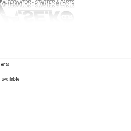
ments
 available.