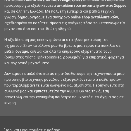
προορισμό για εξειδικευμένα
ανταλλακτικά αυτοκινήτων στις Σέρρες
και σε όλη την Ελλάδα. Με πολυετή εμπειρία και βαθιά τεχνική
γνώση, δημιουργήσαμε ένα σύγχρονο
online shop ανταλλακτικών
,
σχεδιασμένο να καλύπτει άμεσα τις ανάγκες τόσο του επαγγελματία
μηχανικού όσο και του ιδιώτη οδηγού.
Η εξειδίκευσή μας επικεντρώνεται στα ηλεκτρικά μέρη του
οχήματος. Στον κατάλογό μας θα βρείτε μια τεράστια ποικιλία σε
μίζες
,
δυναμό
, καθώς και όλα τα επιμέρους εξαρτήματά τους
(ρυθμιστές τάσης, ψήκτροηήκες, ρουλεμάν) για επιβατικά, φορτηγά
και αγροτικά μηχανήματα.
Δεν είμαστε απλά ένα κατάστημα· διαθέτουμε την τεχνογνωσία μιας
πρότυπης βιοτεχνικής μονάδας , εξασφαλίζοντας ότι κάθε προϊόν
που παραλαμβάνετε είναι ελεγμένο και αξιόπιστο. Περιηγηθείτε στη
συλλογή μας και εμπιστευτείτε την ASEKO GR για την άμεση
αποστολή και την εγγυημένη ποιότητα που κρατάει το όχημά σας σε
κίνηση.
Όροι και Προϋποθέσεις Χρήσης