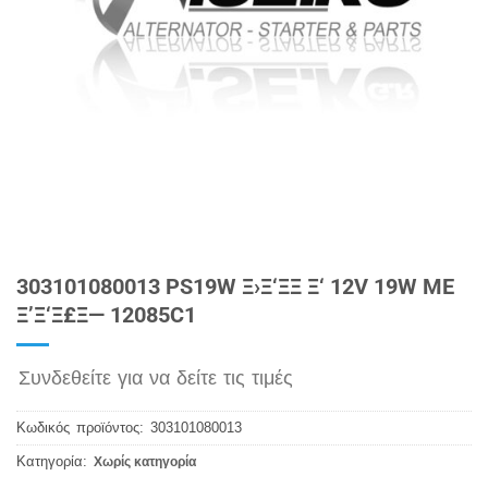
303101080013 PS19W Ξ›Ξ‘ΞΞ Ξ‘ 12V 19W ME
Ξ’Ξ‘Ξ£Ξ— 12085C1
Συνδεθείτε για να δείτε τις τιμές
Κωδικός προϊόντος:
303101080013
Κατηγορία:
Χωρίς κατηγορία