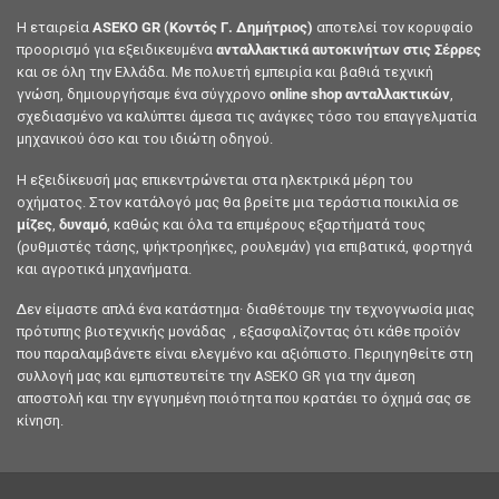
Η εταιρεία
ASEKO GR (Κοντός Γ. Δημήτριος)
αποτελεί τον κορυφαίο
προορισμό για εξειδικευμένα
ανταλλακτικά αυτοκινήτων στις Σέρρες
και σε όλη την Ελλάδα. Με πολυετή εμπειρία και βαθιά τεχνική
γνώση, δημιουργήσαμε ένα σύγχρονο
online shop ανταλλακτικών
,
σχεδιασμένο να καλύπτει άμεσα τις ανάγκες τόσο του επαγγελματία
μηχανικού όσο και του ιδιώτη οδηγού.
Η εξειδίκευσή μας επικεντρώνεται στα ηλεκτρικά μέρη του
οχήματος. Στον κατάλογό μας θα βρείτε μια τεράστια ποικιλία σε
μίζες
,
δυναμό
, καθώς και όλα τα επιμέρους εξαρτήματά τους
(ρυθμιστές τάσης, ψήκτροηήκες, ρουλεμάν) για επιβατικά, φορτηγά
και αγροτικά μηχανήματα.
Δεν είμαστε απλά ένα κατάστημα· διαθέτουμε την τεχνογνωσία μιας
πρότυπης βιοτεχνικής μονάδας , εξασφαλίζοντας ότι κάθε προϊόν
που παραλαμβάνετε είναι ελεγμένο και αξιόπιστο. Περιηγηθείτε στη
συλλογή μας και εμπιστευτείτε την ASEKO GR για την άμεση
αποστολή και την εγγυημένη ποιότητα που κρατάει το όχημά σας σε
κίνηση.