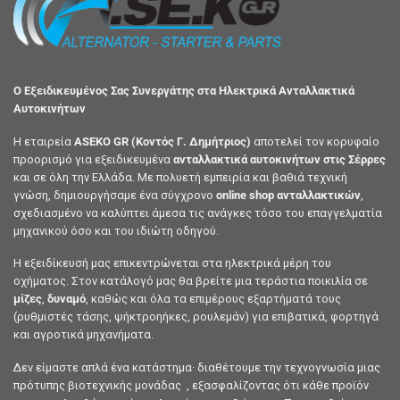
Ο Εξειδικευμένος Σας Συνεργάτης στα Ηλεκτρικά Ανταλλακτικά
Αυτοκινήτων
Η εταιρεία
ASEKO GR (Κοντός Γ. Δημήτριος)
αποτελεί τον κορυφαίο
προορισμό για εξειδικευμένα
ανταλλακτικά αυτοκινήτων στις Σέρρες
και σε όλη την Ελλάδα. Με πολυετή εμπειρία και βαθιά τεχνική
γνώση, δημιουργήσαμε ένα σύγχρονο
online shop ανταλλακτικών
,
σχεδιασμένο να καλύπτει άμεσα τις ανάγκες τόσο του επαγγελματία
μηχανικού όσο και του ιδιώτη οδηγού.
Η εξειδίκευσή μας επικεντρώνεται στα ηλεκτρικά μέρη του
οχήματος. Στον κατάλογό μας θα βρείτε μια τεράστια ποικιλία σε
μίζες
,
δυναμό
, καθώς και όλα τα επιμέρους εξαρτήματά τους
(ρυθμιστές τάσης, ψήκτροηήκες, ρουλεμάν) για επιβατικά, φορτηγά
και αγροτικά μηχανήματα.
Δεν είμαστε απλά ένα κατάστημα· διαθέτουμε την τεχνογνωσία μιας
πρότυπης βιοτεχνικής μονάδας , εξασφαλίζοντας ότι κάθε προϊόν