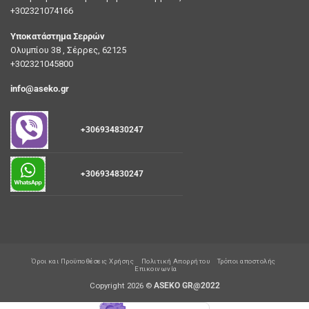
+302321074166
Υποκατάστημα Σερρών
Ολυμπίου 38 , Σέρρες, 62125
+302321045800
info@aseko.gr
+306934830247
+306934830247
Όροι και Προϋποθέσεις Χρήσης
Πολιτική Απορρήτου
Τρόποι αποστολής
Επικοινωνία
Copyright 2026 ©
ASEKO GR@2022