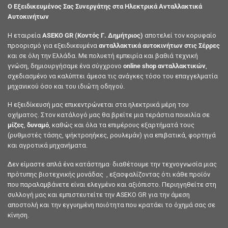
Ο Εξειδικευμένος Σας Συνεργάτης στα Ηλεκτρικά Ανταλλακτικά
Αυτοκινήτων
Η εταιρεία
ASEKO GR (Κοντός Γ. Δημήτριος)
αποτελεί τον κορυφαίο
προορισμό για εξειδικευμένα
ανταλλακτικά αυτοκινήτων στις Σέρρες
και σε όλη την Ελλάδα. Με πολυετή εμπειρία και βαθιά τεχνική
γνώση, δημιουργήσαμε ένα σύγχρονο
online shop ανταλλακτικών
,
σχεδιασμένο να καλύπτει άμεσα τις ανάγκες τόσο του επαγγελματία
μηχανικού όσο και του ιδιώτη οδηγού.
Η εξειδίκευσή μας επικεντρώνεται στα ηλεκτρικά μέρη του
οχήματος. Στον κατάλογό μας θα βρείτε μια τεράστια ποικιλία σε
μίζες
,
δυναμό
, καθώς και όλα τα επιμέρους εξαρτήματά τους
(ρυθμιστές τάσης, ψήκτροηήκες, ρουλεμάν) για επιβατικά, φορτηγά
και αγροτικά μηχανήματα.
Δεν είμαστε απλά ένα κατάστημα· διαθέτουμε την τεχνογνωσία μιας
πρότυπης βιοτεχνικής μονάδας , εξασφαλίζοντας ότι κάθε προϊόν
που παραλαμβάνετε είναι ελεγμένο και αξιόπιστο. Περιηγηθείτε στη
συλλογή μας και εμπιστευτείτε την ASEKO GR για την άμεση
αποστολή και την εγγυημένη ποιότητα που κρατάει το όχημά σας σε
κίνηση.