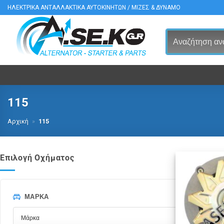
Μετάβαση
ΗΛΕΚΤΡΙΚΑ ΑΝΤΑΛΛΑΚΤΙΚΑ ΑΥΤΟΚΙΝΗΤΩΝ / ΜΙΖΕΣ & ΔΥΝΑΜΟ
στο
περιεχόμενο
115
Αρχική
»
115
Επιλογή Οχήματος
ΜΆΡΚΑ