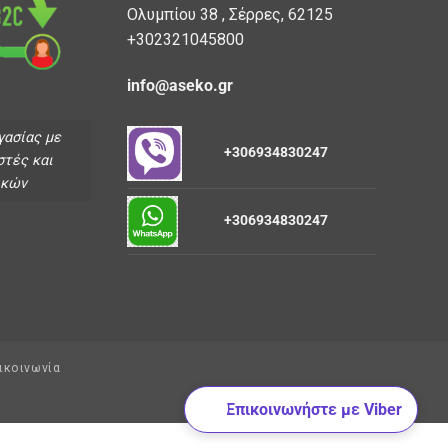
Ολυμπίου 38 , Σέρρες, 62125
+302321045800
info@aseko.gr
γασίας με
+306934830247
στές και
ικών
+306934830247
ικοινωνία
Επικοινωνήστε με Viber