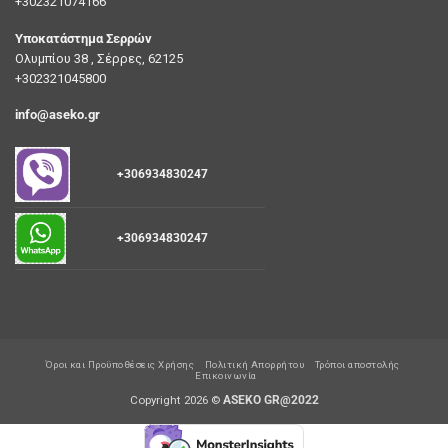
+302321074166
Υποκατάστημα Σερρών
Ολυμπίου 38 , Σέρρες, 62125
+302321045800
info@aseko.gr
+306934830247
+306934830247
Όροι και Προϋποθέσεις Χρήσης
Πολιτική Απορρήτου
Τρόποι αποστολής
Επικοινωνία
Copyright 2026 ©
ASEKO GR@2022