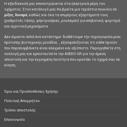
Η εξειδίκευσή μας επικεντρώνεται στα ηλεκτρικά μέρη του
οχήματος. Στον κατάλογό μας θα βρείτε μια τεράστια ποικιλία σε
μίζες
,
δυναμό
, καθώς και όλα τα επιμέρους εξαρτήματά τους
(ρυθμιστές τάσης, ψήκτροηήκες, ρουλεμάν) για επιβατικά, φορτηγά
και αγροτικά μηχανήματα.
Δεν είμαστε απλά ένα κατάστημα· διαθέτουμε την τεχνογνωσία μιας
πρότυπης βιοτεχνικής μονάδας , εξασφαλίζοντας ότι κάθε προϊόν
που παραλαμβάνετε είναι ελεγμένο και αξιόπιστο. Περιηγηθείτε στη
συλλογή μας και εμπιστευτείτε την ASEKO GR για την άμεση
αποστολή και την εγγυημένη ποιότητα που κρατάει το όχημά σας σε
κίνηση.
Όροι και Προϋποθέσεις Χρήσης
Πολιτική Απορρήτου
Τρόποι αποστολής
Επικοινωνία