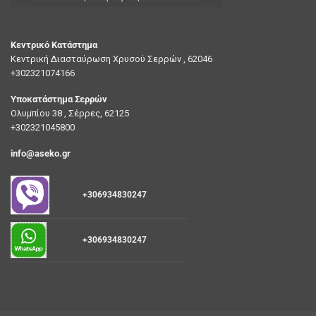
Κεντρικό Κατάστημα
Κεντρική Διασταύρωση Χρυσού Σερρών , 62046
+302321074166
Υποκατάστημα Σερρών
Ολυμπίου 38 , Σέρρες, 62125
+302321045800
info@aseko.gr
+306934830247
+306934830247