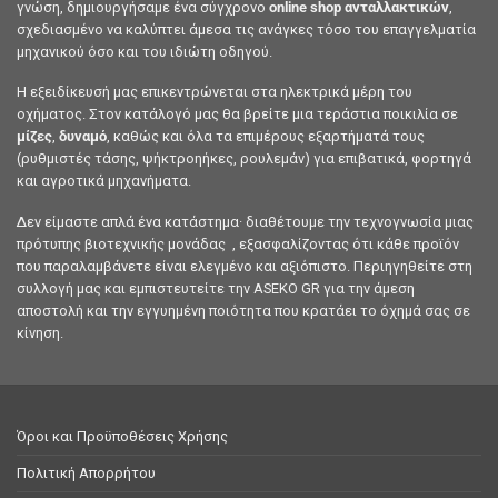
γνώση, δημιουργήσαμε ένα σύγχρονο
online shop ανταλλακτικών
,
σχεδιασμένο να καλύπτει άμεσα τις ανάγκες τόσο του επαγγελματία
μηχανικού όσο και του ιδιώτη οδηγού.
Η εξειδίκευσή μας επικεντρώνεται στα ηλεκτρικά μέρη του
οχήματος. Στον κατάλογό μας θα βρείτε μια τεράστια ποικιλία σε
μίζες
,
δυναμό
, καθώς και όλα τα επιμέρους εξαρτήματά τους
(ρυθμιστές τάσης, ψήκτροηήκες, ρουλεμάν) για επιβατικά, φορτηγά
και αγροτικά μηχανήματα.
Δεν είμαστε απλά ένα κατάστημα· διαθέτουμε την τεχνογνωσία μιας
πρότυπης βιοτεχνικής μονάδας , εξασφαλίζοντας ότι κάθε προϊόν
που παραλαμβάνετε είναι ελεγμένο και αξιόπιστο. Περιηγηθείτε στη
συλλογή μας και εμπιστευτείτε την ASEKO GR για την άμεση
αποστολή και την εγγυημένη ποιότητα που κρατάει το όχημά σας σε
κίνηση.
Όροι και Προϋποθέσεις Χρήσης
Πολιτική Απορρήτου