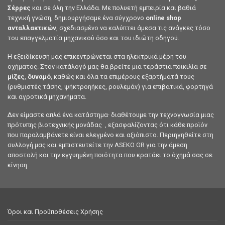
Σέρρες
και σε όλη την Ελλάδα. Με πολυετή εμπειρία και βαθιά
τεχνική γνώση, δημιουργήσαμε ένα σύγχρονο
online shop
ανταλλακτικών
, σχεδιασμένο να καλύπτει άμεσα τις ανάγκες τόσο
του επαγγελματία μηχανικού όσο και του ιδιώτη οδηγού.
Η εξειδίκευσή μας επικεντρώνεται στα ηλεκτρικά μέρη του
οχήματος. Στον κατάλογό μας θα βρείτε μια τεράστια ποικιλία σε
μίζες
,
δυναμό
, καθώς και όλα τα επιμέρους εξαρτήματά τους
(ρυθμιστές τάσης, ψήκτροηήκες, ρουλεμάν) για επιβατικά, φορτηγά
και αγροτικά μηχανήματα.
Δεν είμαστε απλά ένα κατάστημα· διαθέτουμε την τεχνογνωσία μιας
πρότυπης βιοτεχνικής μονάδας , εξασφαλίζοντας ότι κάθε προϊόν
που παραλαμβάνετε είναι ελεγμένο και αξιόπιστο. Περιηγηθείτε στη
συλλογή μας και εμπιστευτείτε την ASEKO GR για την άμεση
αποστολή και την εγγυημένη ποιότητα που κρατάει το όχημά σας σε
κίνηση.
Όροι και Προϋποθέσεις Χρήσης