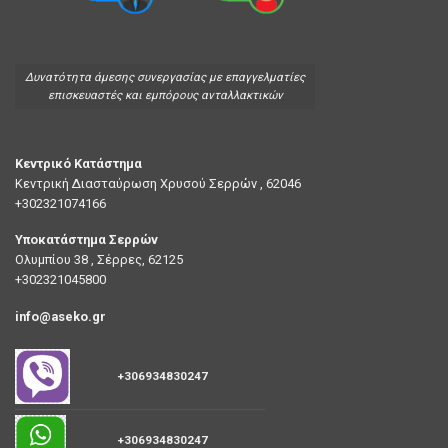
Δυνατότητα άμεσης συνεργασίας με επαγγελματίες
επισκευαστές και εμπόρους ανταλλακτικών
Κεντρικό Κατάστημα
Κεντρική Διασταύρωση Χρυσού Σερρών , 62046
+302321074166
Υποκατάστημα Σερρών
Ολυμπίου 38 , Σέρρες, 62125
+302321045800
info@aseko.gr
+306934830247
+306934830247