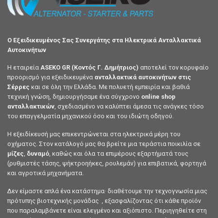
Ο Εξειδικευμένος Σας Συνεργάτης στα Ηλεκτρικά Ανταλλακτικά
Αυτοκινήτων
Η εταιρεία
ASEKO GR (Κοντός Γ. Δημήτριος)
αποτελεί τον κορυφαίο
προορισμό για εξειδικευμένα
ανταλλακτικά αυτοκινήτων στις
Σέρρες
και σε όλη την Ελλάδα. Με πολυετή εμπειρία και βαθιά
τεχνική γνώση, δημιουργήσαμε ένα σύγχρονο
online shop
ανταλλακτικών
, σχεδιασμένο να καλύπτει άμεσα τις ανάγκες τόσο
του επαγγελματία μηχανικού όσο και του ιδιώτη οδηγού.
Η εξειδίκευσή μας επικεντρώνεται στα ηλεκτρικά μέρη του
οχήματος. Στον κατάλογό μας θα βρείτε μια τεράστια ποικιλία σε
μίζες
,
δυναμό
, καθώς και όλα τα επιμέρους εξαρτήματά τους
(ρυθμιστές τάσης, ψήκτροηήκες, ρουλεμάν) για επιβατικά, φορτηγά
και αγροτικά μηχανήματα.
Δεν είμαστε απλά ένα κατάστημα· διαθέτουμε την τεχνογνωσία μιας
πρότυπης βιοτεχνικής μονάδας , εξασφαλίζοντας ότι κάθε προϊόν
που παραλαμβάνετε είναι ελεγμένο και αξιόπιστο. Περιηγηθείτε στη