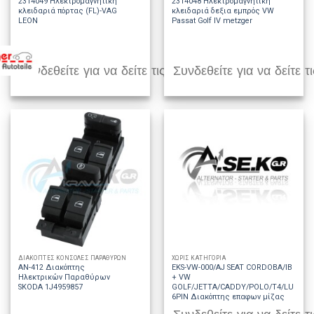
2314049 Ηλεκτρομαγνητική
2314048 Ηλεκτρομαγνητική
κλειδαριά πόρτας (FL)-VAG
κλειδαριά δεξια εμπρός VW
LEON
Passat Golf IV metzger
Συνδεθείτε για να δείτε τις τιμές
Συνδεθείτε για να δείτε τι
ΔΙΑΚΟΠΤΕΣ ΚΟΝΣΟΛΕΣ ΠΑΡΑΘΥΡΩΝ
ΧΩΡΊΣ ΚΑΤΗΓΟΡΊΑ
AN-412 Διακόπτης
EKS-VW-000/AJ SEAT CORDOBA/IBIZA
Ηλεκτρικών Παραθύρων
+ VW
SKODA 1J4959857
GOLF/JETTA/CADDY/POLO/T4/LUPO
6PIN Διακόπτης επαφων μίζας