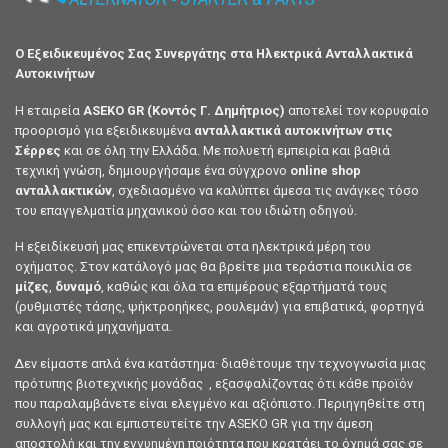
Ο Εξειδικευμένος Σας Συνεργάτης στα Ηλεκτρικά Ανταλλακτικά
Αυτοκινήτων
Η εταιρεία
ASEKO GR (Κοντός Γ. Δημήτριος)
αποτελεί τον κορυφαίο
προορισμό για εξειδικευμένα
ανταλλακτικά αυτοκινήτων στις
Σέρρες
και σε όλη την Ελλάδα. Με πολυετή εμπειρία και βαθιά
τεχνική γνώση, δημιουργήσαμε ένα σύγχρονο
online shop
ανταλλακτικών
, σχεδιασμένο να καλύπτει άμεσα τις ανάγκες τόσο
του επαγγελματία μηχανικού όσο και του ιδιώτη οδηγού.
Η εξειδίκευσή μας επικεντρώνεται στα ηλεκτρικά μέρη του
οχήματος. Στον κατάλογό μας θα βρείτε μια τεράστια ποικιλία σε
μίζες
,
δυναμό
, καθώς και όλα τα επιμέρους εξαρτήματά τους
(ρυθμιστές τάσης, ψήκτροηήκες, ρουλεμάν) για επιβατικά, φορτηγά
και αγροτικά μηχανήματα.
Δεν είμαστε απλά ένα κατάστημα· διαθέτουμε την τεχνογνωσία μιας
πρότυπης βιοτεχνικής μονάδας , εξασφαλίζοντας ότι κάθε προϊόν
που παραλαμβάνετε είναι ελεγμένο και αξιόπιστο. Περιηγηθείτε στη
συλλογή μας και εμπιστευτείτε την ASEKO GR για την άμεση
αποστολή και την εγγυημένη ποιότητα που κρατάει το όχημά σας σε