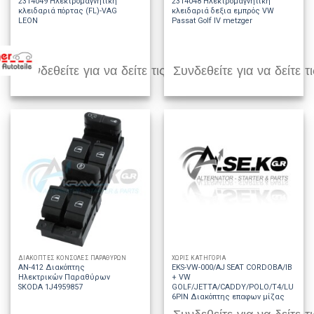
2314049 Ηλεκτρομαγνητική
2314048 Ηλεκτρομαγνητική
κλειδαριά πόρτας (FL)-VAG
κλειδαριά δεξια εμπρός VW
LEON
Passat Golf IV metzger
Συνδεθείτε για να δείτε τις τιμές
Συνδεθείτε για να δείτε τι
ΔΙΑΚΟΠΤΕΣ ΚΟΝΣΟΛΕΣ ΠΑΡΑΘΥΡΩΝ
ΧΩΡΊΣ ΚΑΤΗΓΟΡΊΑ
AN-412 Διακόπτης
EKS-VW-000/AJ SEAT CORDOBA/IBIZA
Ηλεκτρικών Παραθύρων
+ VW
SKODA 1J4959857
GOLF/JETTA/CADDY/POLO/T4/LUPO
6PIN Διακόπτης επαφων μίζας