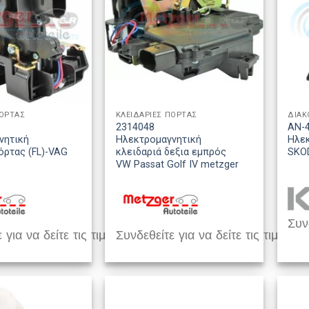
ΠΟΡΤΑΣ
ΚΛΕΙΔΑΡΙΕΣ ΠΟΡΤΑΣ
2314048
AN-
νητική
Ηλεκτρομαγνητική
Ηλε
όρτας (FL)-VAG
κλειδαριά δεξια εμπρός
SKO
VW Passat Golf IV metzger
Συνδ
 για να δείτε τις τιμές
Συνδεθείτε για να δείτε τις τιμές