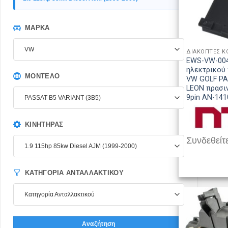
ΜΆΡΚΑ
VW
EWS-VW-004
ηλεκτρικού
ΜΟΝΤΈΛΟ
VW GOLF P
LEON πρασι
9pin AN-141
PASSAT B5 VARIANT (3B5)
ΚΙΝΗΤΉΡΑΣ
Συνδεθείτε
1.9 115hp 85kw Diesel AJM (1999-2000)
ΚΑΤΗΓΟΡΊΑ ΑΝΤΑΛΛΑΚΤΙΚΟΎ
Κατηγορία Ανταλλακτικού
Αναζήτηση