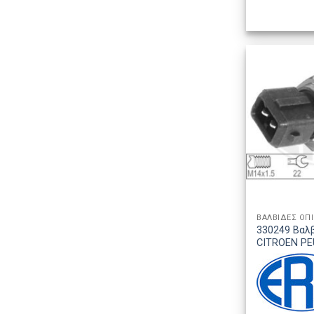
ΒΑΛΒΙΔΕΣ ΟΠ
330249 Βαλ
CITROEN P