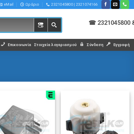
eMail
Ωράριο
2321045800 | 2321074166
☎ 2321045800 
Επικοινωνία
Στοιχεία λογαριασμού
Σύνδεση
Εγγραφή