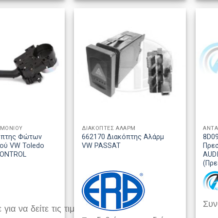
ΙΜΟΝΙΟΥ
ΔΙΑΚΟΠΤΕΣ ΑΛΑΡΜ
ΑΝΤΑ
όπτης Φώτων
662170 Διακόπτης Αλάρμ
8D0
ιού VW Toledo
VW PASSAT
Πρεσ
CONTROL
AUD
(Πρε
Συνδ
 για να δείτε τις τιμές