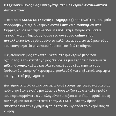
Ο Εξειδικευμένος Σας Συνεργάτης στα Ηλεκτρικά Ανταλλακτικά
Αυτοκινήτων
Η εταιρεία
ASEKO GR (Κοντός Γ. Δημήτριος)
αποτελεί τον κορυφαίο
προορισμό για εξειδικευμένα
ανταλλακτικά αυτοκινήτων στις
Σέρρες
και σε όλη την Ελλάδα. Με πολυετή εμπειρία και βαθιά
τεχνική γνώση, δημιουργήσαμε ένα σύγχρονο
online shop
ανταλλακτικών
, σχεδιασμένο να καλύπτει άμεσα τις ανάγκες τόσο
του επαγγελματία μηχανικού όσο και του ιδιώτη οδηγού.
Η εξειδίκευσή μας επικεντρώνεται στα ηλεκτρικά μέρη του
οχήματος. Στον κατάλογό μας θα βρείτε μια τεράστια ποικιλία σε
μίζες
,
δυναμό
, καθώς και όλα τα επιμέρους εξαρτήματά τους
(ρυθμιστές τάσης, ψήκτροηήκες, ρουλεμάν) για επιβατικά, φορτηγά
και αγροτικά μηχανήματα.
Δεν είμαστε απλά ένα κατάστημα· διαθέτουμε την τεχνογνωσία μιας
πρότυπης βιοτεχνικής μονάδας , εξασφαλίζοντας ότι κάθε προϊόν
που παραλαμβάνετε είναι ελεγμένο και αξιόπιστο. Περιηγηθείτε στη
συλλογή μας και εμπιστευτείτε την ASEKO GR για την άμεση
αποστολή και την εγγυημένη ποιότητα που κρατάει το όχημά σας σε
κίνηση.