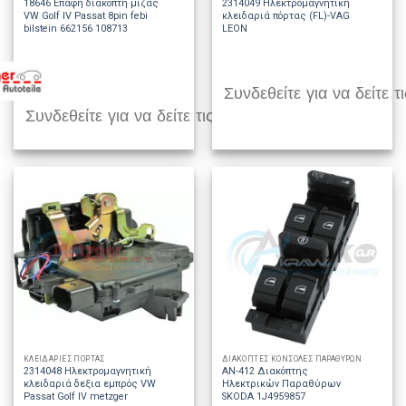
18646 Επαφή διακόπτη μίζας
2314049 Ηλεκτρομαγνητική
VW Golf IV Passat 8pin febi
κλειδαριά πόρτας (FL)-VAG
bilstein 662156 108713
LEON
Συνδεθείτε για να δείτε τι
Συνδεθείτε για να δείτε τις τιμές
ΚΛΕΙΔΑΡΙΕΣ ΠΟΡΤΑΣ
ΔΙΑΚΟΠΤΕΣ ΚΟΝΣΟΛΕΣ ΠΑΡΑΘΥΡΩΝ
2314048 Ηλεκτρομαγνητική
AN-412 Διακόπτης
κλειδαριά δεξια εμπρός VW
Ηλεκτρικών Παραθύρων
Passat Golf IV metzger
SKODA 1J4959857