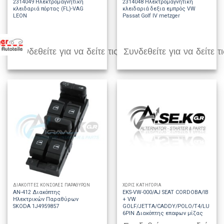
2314049 Ηλεκτρομαγνητική
2314048 Ηλεκτρομαγνητική
κλειδαριά πόρτας (FL)-VAG
κλειδαριά δεξια εμπρός VW
LEON
Passat Golf IV metzger
Συνδεθείτε για να δείτε τις τιμές
Συνδεθείτε για να δείτε τι
ΔΙΑΚΟΠΤΕΣ ΚΟΝΣΟΛΕΣ ΠΑΡΑΘΥΡΩΝ
ΧΩΡΊΣ ΚΑΤΗΓΟΡΊΑ
AN-412 Διακόπτης
EKS-VW-000/AJ SEAT CORDOBA/IBIZA
Ηλεκτρικών Παραθύρων
+ VW
SKODA 1J4959857
GOLF/JETTA/CADDY/POLO/T4/LUPO
6PIN Διακόπτης επαφων μίζας