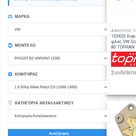
ΜΆΡΚΑ
VW
ΔΙΑΚΟΠΤΕΣ Τ
103425 δια
φλας VW Gol
ΜΟΝΤΈΛΟ
80 TOPRAN
PASSAT B2 VARIANT (33B)
Συνδεθείτε
ΚΙΝΗΤΉΡΑΣ
1.8 90hp 66kw Petrol DS (1986-1988)
ΚΑΤΗΓΟΡΊΑ ΑΝΤΑΛΛΑΚΤΙΚΟΎ
Κατηγορία Ανταλλακτικού
Αναζήτηση