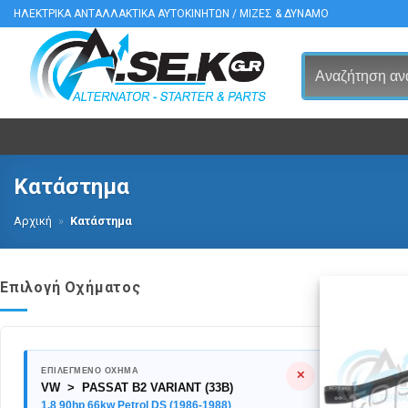
Μετάβαση
ΗΛΕΚΤΡΙΚΑ ΑΝΤΑΛΛΑΚΤΙΚΑ ΑΥΤΟΚΙΝΗΤΩΝ / ΜΙΖΕΣ & ΔΥΝΑΜΟ
στο
περιεχόμενο
Κατάστημα
Αρχική
»
Κατάστημα
Επιλογή Οχήματος
ΕΠΙΛΕΓΜΕΝΟ ΟΧΗΜΑ
✕
VW > PASSAT B2 VARIANT (33B)
1.8 90hp 66kw Petrol DS (1986-1988)