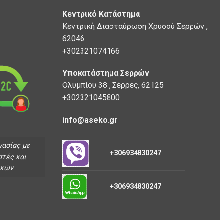
Κεντρικό Κατάστημα
Κεντρική Διασταύρωση Χρυσού Σερρών ,
62046
+302321074166
Υποκατάστημα Σερρών
Ολυμπίου 38 , Σέρρες, 62125
+302321045800
info@aseko.gr
γασίας με
+306934830247
στές και
ικών
+306934830247