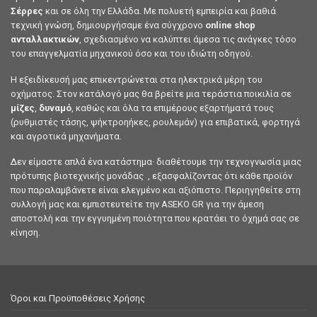
Σέρρες
και σε όλη την Ελλάδα. Με πολυετή εμπειρία και βαθιά
τεχνική γνώση, δημιουργήσαμε ένα σύγχρονο
online shop
ανταλλακτικών
, σχεδιασμένο να καλύπτει άμεσα τις ανάγκες τόσο
του επαγγελματία μηχανικού όσο και του ιδιώτη οδηγού.
Η εξειδίκευσή μας επικεντρώνεται στα ηλεκτρικά μέρη του
οχήματος. Στον κατάλογό μας θα βρείτε μια τεράστια ποικιλία σε
μίζες
,
δυναμό
, καθώς και όλα τα επιμέρους εξαρτήματά τους
(ρυθμιστές τάσης, ψήκτροηήκες, ρουλεμάν) για επιβατικά, φορτηγά
και αγροτικά μηχανήματα.
Δεν είμαστε απλά ένα κατάστημα· διαθέτουμε την τεχνογνωσία μιας
πρότυπης βιοτεχνικής μονάδας , εξασφαλίζοντας ότι κάθε προϊόν
που παραλαμβάνετε είναι ελεγμένο και αξιόπιστο. Περιηγηθείτε στη
συλλογή μας και εμπιστευτείτε την ASEKO GR για την άμεση
αποστολή και την εγγυημένη ποιότητα που κρατάει το όχημά σας σε
κίνηση.
Όροι και Προϋποθέσεις Χρήσης