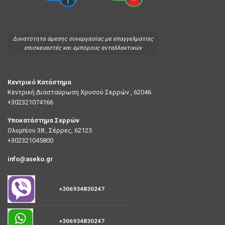
Δυνατότητα άμεσης συνεργασίας με επαγγελματίες
επισκευαστές και εμπόρους ανταλλακτικών
Κεντρικό Κατάστημα
Κεντρική Διασταύρωση Χρυσού Σερρών , 62046
+302321074166
Υποκατάστημα Σερρών
Ολυμπίου 38 , Σέρρες, 62125
+302321045800
info@aseko.gr
+306934830247
+306934830247